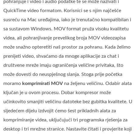
pohranjuje i video i audio podatke te se može nazivati i
QuickTime video formatom. Korisnici se s njim najčešće
susreću na Mac uređajima, iako je trenutačno kompatibilan i
sa sustavom Windows. MOV format pruža visoku kvalitetu
videa, ali pohranjivanje prevelikog broja MOV videozapisa
može snažno opteretiti naš prostor za pohranu. Kada želimo
prenijeti video, shvaćamo da mnoge aplikacije za chat i
društvene mreže imaju ograničenja veličine privitaka, što
može dovesti do neuspješnog slanja. Stoga prije početka
moramo
komprimirati MOV
na željenu veličinu. Odabir alata
ključan je u ovom procesu. Dobar kompresor može
učinkovito smanjiti veličinu datoteke bez gubitka kvalitete. U
sljedećem dijelu izdvojit ćemo šest prikladnih alata za
komprimiranje videa, uključujući tri programska rješenja za
desktop i tri mrežne stranice. Nastavite čitati i provjerite koji