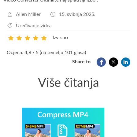
Allen Miller
15. svibnja 2025.
Uređivanje videa
Izvrsno
1
2
3
4
5
Ocjena: 4,8 / 5 (na temelju 101 glasa)
Share to
Više čitanja