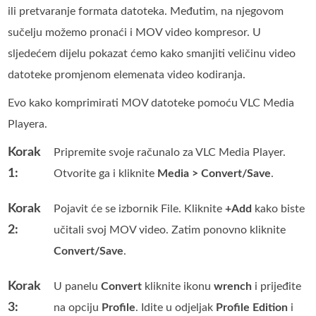
ili pretvaranje formata datoteka. Međutim, na njegovom
sučelju možemo pronaći i MOV video kompresor. U
sljedećem dijelu pokazat ćemo kako smanjiti veličinu video
datoteke promjenom elemenata video kodiranja.
Evo kako komprimirati MOV datoteke pomoću VLC Media
Playera.
Korak
Pripremite svoje računalo za VLC Media Player.
1:
Otvorite ga i kliknite
Media > Convert/Save
.
Korak
Pojavit će se izbornik File. Kliknite
+Add
kako biste
2:
učitali svoj MOV video. Zatim ponovno kliknite
Convert/Save
.
Korak
U panelu
Convert
kliknite ikonu
wrench
i prijeđite
3:
na opciju
Profile
. Idite u odjeljak
Profile Edition
i