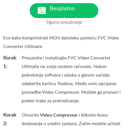
Za Windows 7 ili noviji
Besplatno
preuzimanje
Sigurno preuzimanje
Za MacOS 10.7 ili noviji
Evo kako komprimirati MOV datoteku pomoću FVC Video
Converter Ultimate.
Korak
Preuzmite i instalirajte FVC Video Converter
1:
Ultimate na svoje osobno računalo. Nakon
pokretanja softvera i ulaska u glavno sučelje,
odaberite karticu Toolbox. Među svim opcijama
pronađite Video Compressor. Možete ga pronaći i
putem trake za pretraživanje.
Korak
Otvorite
Video Compressor
i kliknite ikonu
2:
dodavanja u sredini zaslona. Zatim možete učitati