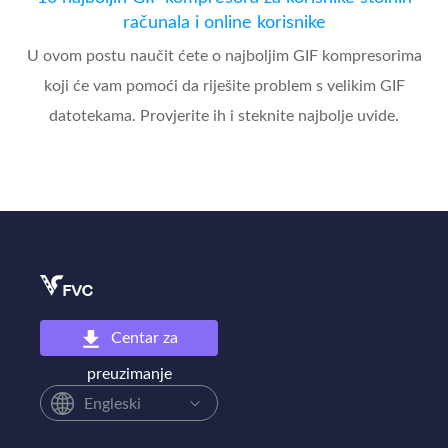
računala i online korisnike
U ovom postu naučit ćete o najboljim GIF kompresorima
koji će vam pomoći da riješite problem s velikim GIF
datotekama. Provjerite ih i steknite najbolje uvide.
Centar za
preuzimanje
Engleski