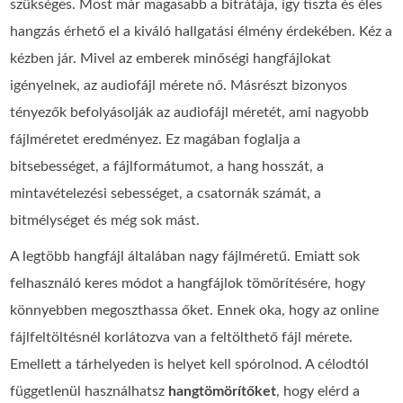
szükséges. Most már magasabb a bitrátája, így tiszta és éles
hangzás érhető el a kiváló hallgatási élmény érdekében. Kéz a
kézben jár. Mivel az emberek minőségi hangfájlokat
igényelnek, az audiofájl mérete nő. Másrészt bizonyos
tényezők befolyásolják az audiofájl méretét, ami nagyobb
fájlméretet eredményez. Ez magában foglalja a
bitsebességet, a fájlformátumot, a hang hosszát, a
mintavételezési sebességet, a csatornák számát, a
bitmélységet és még sok mást.
A legtöbb hangfájl általában nagy fájlméretű. Emiatt sok
felhasználó keres módot a hangfájlok tömörítésére, hogy
könnyebben megoszthassa őket. Ennek oka, hogy az online
fájlfeltöltésnél korlátozva van a feltölthető fájl mérete.
Emellett a tárhelyeden is helyet kell spórolnod. A célodtól
függetlenül használhatsz
hangtömörítőket
, hogy elérd a