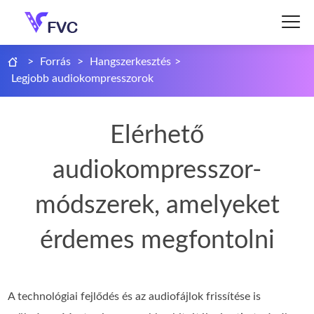
>
Forrás
>
Hangszerkesztés
>
Legjobb audiokompresszorok
Elérhető
audiokompresszor-
módszerek, amelyeket
érdemes megfontolni
A technológiai fejlődés és az audiofájlok frissítése is