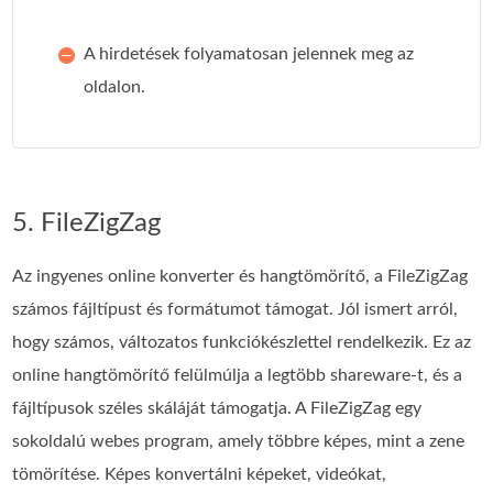
A hirdetések folyamatosan jelennek meg az
oldalon.
5. FileZigZag
Az ingyenes online konverter és hangtömörítő, a FileZigZag
számos fájltípust és formátumot támogat. Jól ismert arról,
hogy számos, változatos funkciókészlettel rendelkezik. Ez az
online hangtömörítő felülmúlja a legtöbb shareware-t, és a
fájltípusok széles skáláját támogatja. A FileZigZag egy
sokoldalú webes program, amely többre képes, mint a zene
tömörítése. Képes konvertálni képeket, videókat,