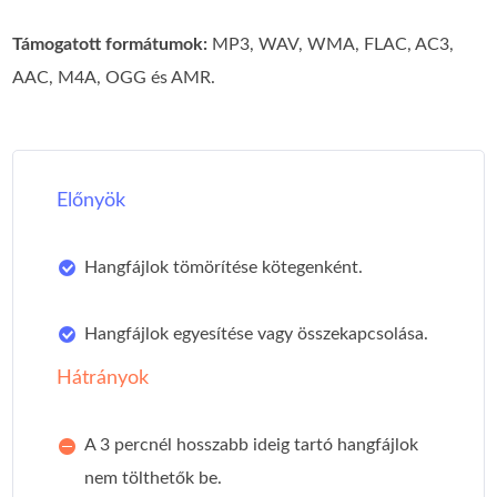
Támogatott formátumok:
MP3, WAV, WMA, FLAC, AC3,
AAC, M4A, OGG és AMR.
Előnyök
Hangfájlok tömörítése kötegenként.
Hangfájlok egyesítése vagy összekapcsolása.
Hátrányok
A 3 percnél hosszabb ideig tartó hangfájlok
nem tölthetők be.