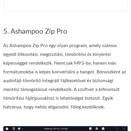
5. Ashampoo Zip Pro
Az Ashampoo Zip Pro egy olyan program, amely számos
egyedi titkosítási, megosztási, tömörítési és kinyerési
képességgel rendelkezik. Nemcsak MP3-ba, hanem más
formátumokba is képes konvertálni a hangot. Bónuszként az
audiofájl-tömörítő integrált fájlkezelővel és biztonsági
mentési támogatással rendelkezik. A szoftver a kifinomult
tömörítési fájltípusokhoz is lehetőséget biztosít. Egyik
hátránya, hogy nehéz eligazodni, főleg kezdőknek.