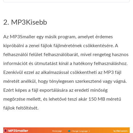
2. MP3Kisebb
Az MP3Smaller egy másik program, amelyet érdemes
kipróbálni a zenei fájlok fájlméretének csökkentésére. A
felhasználói felület felhasználóbarát, mivel rengeteg hasznos
információt és útmutatást kínál a hatékony felhasználáshoz.
Ezenkívül ezzel az alkalmazással csökkentheti az MP3 fájl
méretét anélkül, hogy ténylegesen szerkesztené vagy vágná.
Ezért képes a fájl exportálására az eredeti minőség
megőrzése mellett, és lehetővé teszi akár 150 MB méretű
fájlok feltöltését.