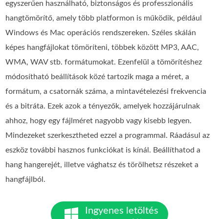
egyszerűen használható, biztonságos és professzionális
hangtömörítő, amely több platformon is működik, például
Windows és Mac operációs rendszereken. Széles skálán
képes hangfájlokat tömöríteni, többek között MP3, AAC,
WMA, WAV stb. formátumokat. Ezenfelül a tömörítéshez
módosítható beállítások közé tartozik maga a méret, a
formátum, a csatornák száma, a mintavételezési frekvencia
és a bitráta. Ezek azok a tényezők, amelyek hozzájárulnak
ahhoz, hogy egy fájlméret nagyobb vagy kisebb legyen.
Mindezeket szerkesztheted ezzel a programmal. Ráadásul az
eszköz további hasznos funkciókat is kínál. Beállíthatod a
hang hangerejét, illetve vághatsz és törölhetsz részeket a
hangfájlból.
Ingyenes letöltés