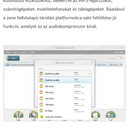
különböző eszközökhöz, beleértve az MP3-lejátszókat,
számítógépeket, mobiltelefonokat és táblagépeket. Ráadásul
a zene felhőalapú tárolási platformokra való feltöltése jó
funkció, amelyet ez az audiokompresszor kínál.