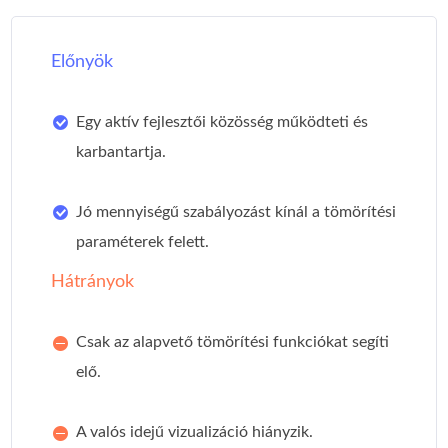
Előnyök
Egy aktív fejlesztői közösség működteti és
karbantartja.
Jó mennyiségű szabályozást kínál a tömörítési
paraméterek felett.
Hátrányok
Csak az alapvető tömörítési funkciókat segíti
elő.
A valós idejű vizualizáció hiányzik.