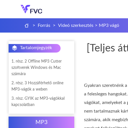
>
Forrás
>
Videó szerkesztés
>
MP3 vágó
[Teljes 
Tartalomjegyzék
1. rész. 2 Offline MP3 Cutter
szoftverek Windows és Mac
számára
2. rész. 3 Hozzáférhető online
Gyakran szeretnénk a h
MP3-vágók a weben
a felesleges hangokat
3. rész. GYIK az MP3-vágókkal
vágókat, amelyeket a 
kapcsolatban
nem tartalmaznak kárt
számára, akik megbízh
MP3