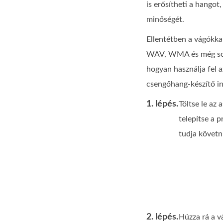
is erősítheti a hangot
minőségét.
Ellentétben a vágókk
WAV, WMA és még sok m
hogyan használja fel 
csengőhang-készítő in
1. lépés.
Töltse le az
telepítse a 
tudja követn
2. lépés.
Húzza rá a vá