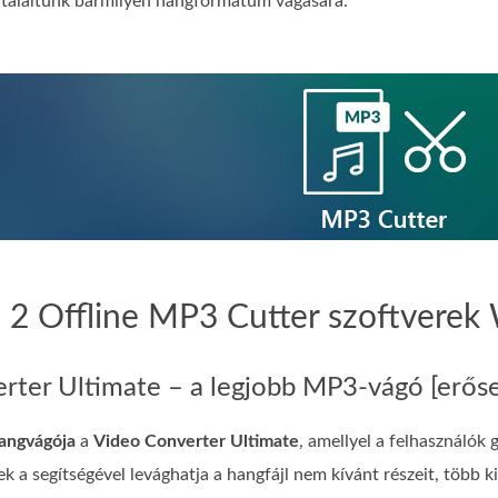
 találtunk bármilyen hangformátum vágására.
z. 2 Offline MP3 Cutter szoftver
rter Ultimate – a legjobb MP3-vágó [erőse
angvágója
a
Video Converter Ultimate
, amellyel a felhasználók
k a segítségével levághatja a hangfájl nem kívánt részeit, több ki