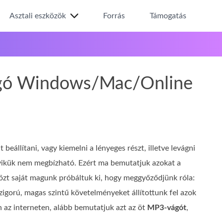
Asztali eszközök
Forrás
Támogatás
vágó Windows/Mac/Online
eállítani, vagy kiemelni a lényeges részt, illetve levágni
yikük nem megbízható. Ezért ma bemutatjuk azokat a
özt saját magunk próbáltuk ki, hogy meggyőződjünk róla:
igorú, magas szintű követelményeket állítottunk fel azok
az interneten, alább bemutatjuk azt az öt
MP3-vágót
,