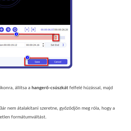
ikonra, állítsa a
hangerő-csúszkát
felfelé húzással, majd
 Bár nem átalakítani szeretne, győződjön meg róla, hogy a
letlen formátumváltást.