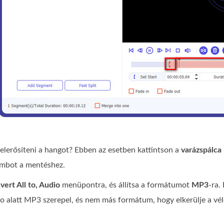
elerősíteni a hangot? Ebben az esetben kattintson a
varázspálca
mbot a mentéshez.
vert All to, Audio
menüpontra, és állítsa a formátumot
MP3
-ra.
to alatt MP3 szerepel, és nem más formátum, hogy elkerülje a vé