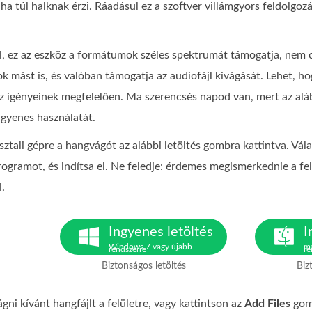
, ha túl halknak érzi. Ráadásul ez a szoftver villámgyors feldolgo
al, ez az eszköz a formátumok széles spektrumát támogatja, 
ást is, és valóban támogatja az audiofájl kivágását. Lehet, hog
az igényeinek megfelelően. Ma szerencsés napod van, mert az a
gyenes használatát.
 asztali gépre a hangvágót az alábbi letöltés gombra kattintva. V
programot, és indítsa el. Ne feledje: érdemes megismerkednie a f
i.
Ingyenes letöltés
I
Windows 7 vagy újabb
ma
rendszerre
re
Biztonságos letöltés
Biz
gni kívánt hangfájlt a felületre, vagy kattintson az
Add Files
gomb