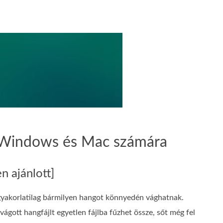
ek Windows és Mac számára
n ajánlott]
 gyakorlatilag bármilyen hangot könnyedén vághatnak.
vágott hangfájlt egyetlen fájlba fűzhet össze, sőt még fel