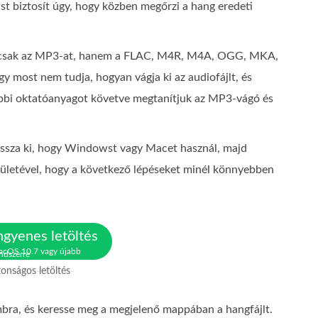
zást biztosít úgy, hogy közben megőrzi a hang eredeti
nem csak az MP3-at, hanem a FLAC, M4R, M4A, OGG, MKA,
y most nem tudja, hogyan vágja ki az audiofájlt, és
lábbi oktatóanyagot követve megtanítjuk az MP3-vágó és
álassza ki, hogy Windowst vagy Macet használ, majd
elületével, hogy a következő lépéseket minél könnyebben
ngyenes letöltés
cOS 10.7 vagy újabb
ndszerre
tonságos letöltés
ra, és keresse meg a megjelenő mappában a hangfájlt.