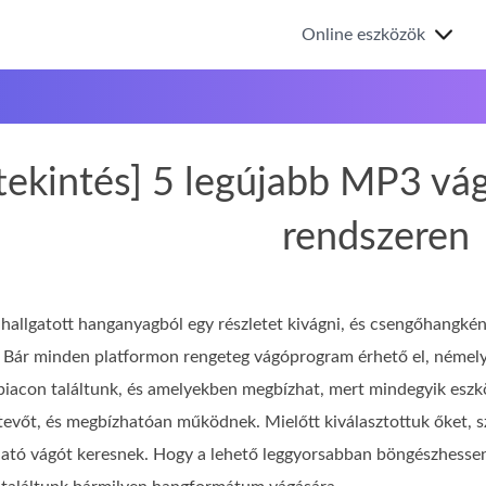
Online eszközök
áttekintés] 5 legújabb MP3 
rendszeren
allgatott hanganyagból egy részletet kivágni, és csengőhangként b
. Bár minden platformon rengeteg vágóprogram érhető el, némel
piacon találtunk, és amelyekben megbízhat, mert mindegyik eszk
evőt, és megbízhatóan működnek. Mielőtt kiválasztottuk őket, sz
ató vágót keresnek. Hogy a lehető leggyorsabban böngészhessen 