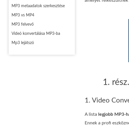
amelyet felkészültnek
MP3 metaadatok szerkesztése
MP3 vs MP4
MP3 felvevő
Videó konvertálása MP3-ba
Mp3 lejátszó
1. rés
1. Video Conve
A lista
legjobb MP3-h
Ennek a profi eszközne