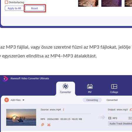
az MP3 fájllal, vagy össze szeretné fűzni az MP3 fájlokat, jelölje
 egyszerűen elindítsa az MP4–MP3 átalakítást.