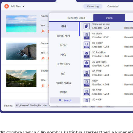
dit
gombra vagy a
Clip
gombra kattintva szerkesztheti a kimeneti 