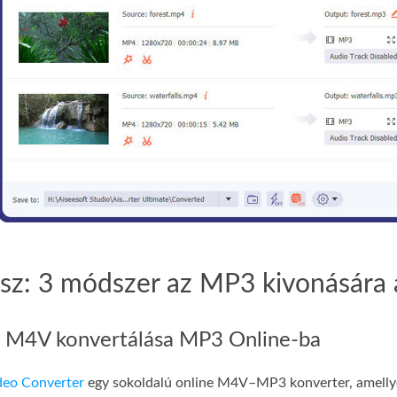
ész: 3 módszer az MP3 kivonásár
z M4V konvertálása MP3 Online-ba
deo Converter
egy sokoldalú online M4V–MP3 konverter, amellye