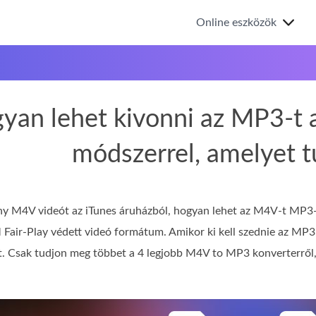
Online eszközök
yan lehet kivonni az MP3-t 
módszerrel, amelyet t
ny M4V videót az iTunes áruházból, hogyan lehet az M4V-t MP3-
air-Play védett videó formátum. Amikor ki kell szednie az MP3 
. Csak tudjon meg többet a 4 legjobb M4V to MP3 konverterről, és