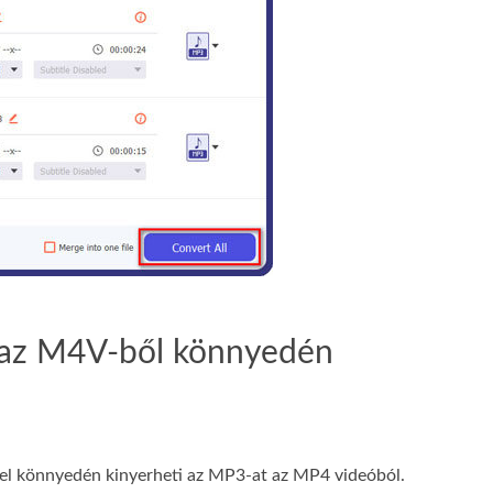
a az M4V-ből könnyedén
l könnyedén kinyerheti az MP3‑at az MP4 videóból.