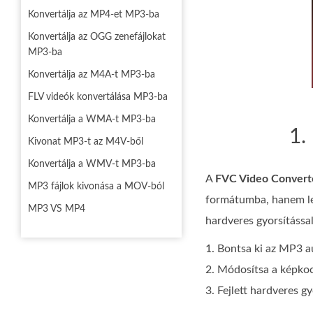
Konvertálja az MP4-et MP3-ba
Konvertálja az OGG zenefájlokat
MP3-ba
Konvertálja az M4A-t MP3-ba
FLV videók konvertálása MP3-ba
Konvertálja a WMA-t MP3-ba
1.
Kivonat MP3-t az M4V-ből
Konvertálja a WMV-t MP3-ba
A
FVC Video Convert
MP3 fájlok kivonása a MOV-ból
formátumba, hanem lehe
MP3 VS MP4
hardveres gyorsítással
1. Bontsa ki az MP3 
2. Módosítsa a képkoc
3. Fejlett hardveres g