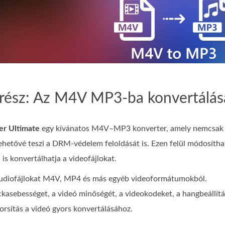
 rész: Az M4V MP3-ba konvertálá
er Ultimate
egy kívánatos M4V–MP3 konverter, amely nemcsak k
tővé teszi a DRM‑védelem feloldását is. Ezen felül módosíthatja 
 is konvertálhatja a videofájlokat.
audiofájlokat M4V, MP4 és más egyéb videoformátumokból.
kasebességet, a videó minőségét, a videokodeket, a hangbeállítá
yorsítás a videó gyors konvertálásához.