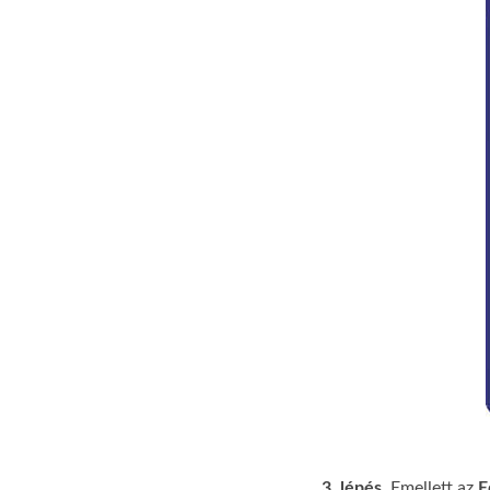
3. lépés.
Emellett az
E