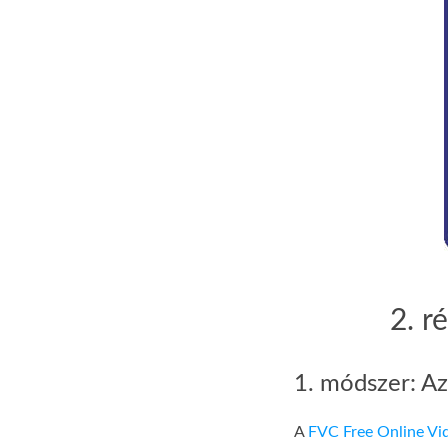
2. r
1. módszer: A
A
FVC Free Online Vi