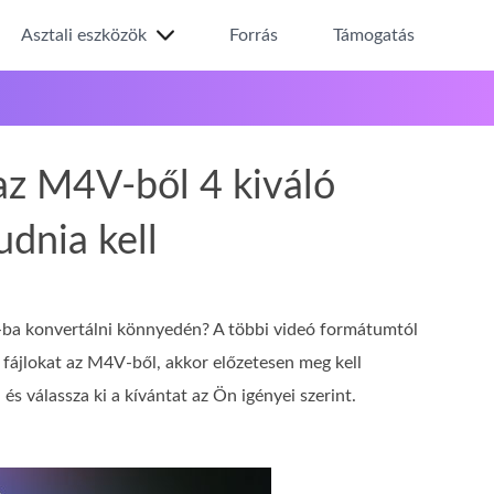
Asztali eszközök
Forrás
Támogatás
az M4V-ből 4 kiváló
udnia kell
ba konvertálni könnyedén? A többi videó formátumtól
fájlokat az M4V-ből, akkor előzetesen meg kell
 válassza ki a kívántat az Ön igényei szerint.