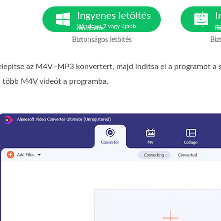
Ingyenes letöltés
I
Windows 7 vagy újabb
ma
rendszerre
re
Biztonságos letöltés
Biz
telepítse az M4V–MP3 konvertert, majd indítsa el a programot a
l több M4V videót a programba.