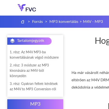
>
Forrás
>
MP3 konvertálás
>
M4V - MP3
Hog
Tartalomjegyzék
1. rész: Az M4V MP3-ba
konvertálásának végső módszere
2. rész: 3 módszer az MP3
kivonására az M4V-ből
Ha már vásárolt néhá
könnyedén
eltérően az M4V DRM F
3. rész: Gyakran feltett kérdések
dekódolnia a védelmet
az M4V to MP3 Conversion-ről
MP3