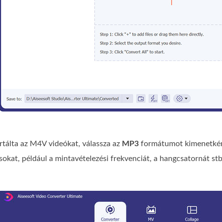
tálta az M4V videókat, válassza az
MP3
formátumot kimenetkén
sokat, például a mintavételezési frekvenciát, a hangcsatornát stb