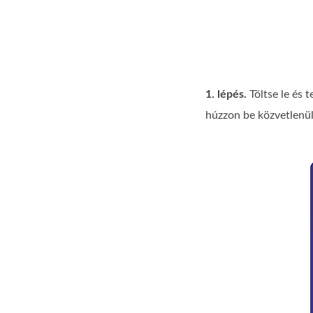
1. lépés.
Töltse le és 
húzzon be közvetlenü