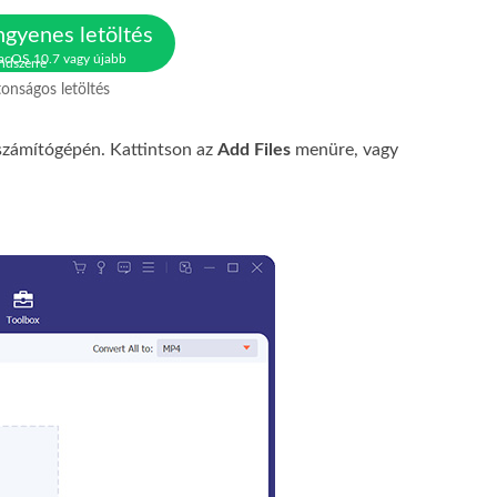
ngyenes letöltés
cOS 10.7 vagy újabb
ndszerre
tonságos letöltés
 számítógépén. Kattintson az
Add Files
menüre, vagy