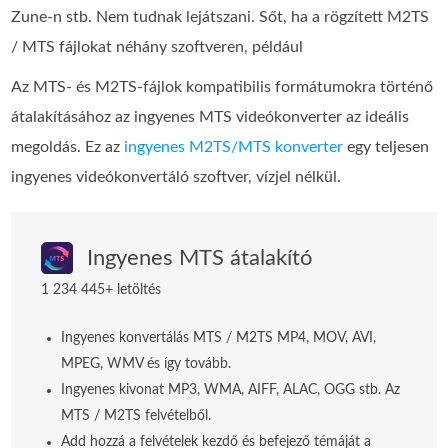
Zune-n stb. Nem tudnak lejátszani. Sőt, ha a rögzített M2TS
/ MTS fájlokat néhány szoftveren, például
Az MTS- és M2TS-fájlok kompatibilis formátumokra történő
átalakításához az ingyenes MTS videókonverter az ideális
megoldás. Ez az
ingyenes M2TS/MTS konverter
egy teljesen
ingyenes videókonvertáló szoftver, vízjel nélkül.
Ingyenes MTS átalakító
1 234 445+ letöltés
Ingyenes konvertálás MTS / M2TS MP4, MOV, AVI,
MPEG, WMV és így tovább.
Ingyenes kivonat MP3, WMA, AIFF, ALAC, OGG stb. Az
MTS / M2TS felvételből.
Add hozzá a felvételek kezdő és befejező témáját a