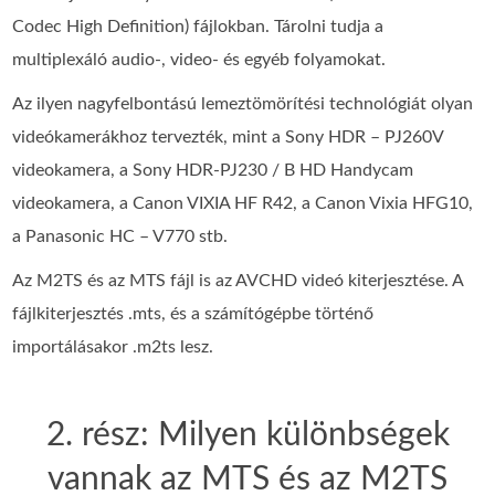
Codec High Definition) fájlokban. Tárolni tudja a
multiplexáló audio-, video- és egyéb folyamokat.
Az ilyen nagyfelbontású lemeztömörítési technológiát olyan
videókamerákhoz tervezték, mint a Sony HDR – PJ260V
videokamera, a Sony HDR-PJ230 / B HD Handycam
videokamera, a Canon VIXIA HF R42, a Canon Vixia HFG10,
a Panasonic HC – V770 stb.
Az M2TS és az MTS fájl is az AVCHD videó kiterjesztése. A
fájlkiterjesztés .mts, és a számítógépbe történő
importálásakor .m2ts lesz.
2. rész: Milyen különbségek
vannak az MTS és az M2TS