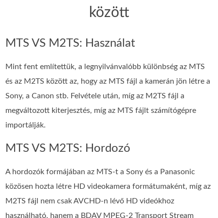
között
MTS VS M2TS: Használat
Mint fent említettük, a legnyilvánvalóbb különbség az MTS
és az M2TS között az, hogy az MTS fájl a kamerán jön létre a
Sony, a Canon stb. Felvétele után, míg az M2TS fájl a
megváltozott kiterjesztés, míg az MTS fájlt számítógépre
importálják.
MTS VS M2TS: Hordozó
A hordozók formájában az MTS-t a Sony és a Panasonic
közösen hozta létre HD videokamera formátumaként, míg az
M2TS fájl nem csak AVCHD-n lévő HD videókhoz
használható, hanem a BDAV MPEG-2 Transport Stream