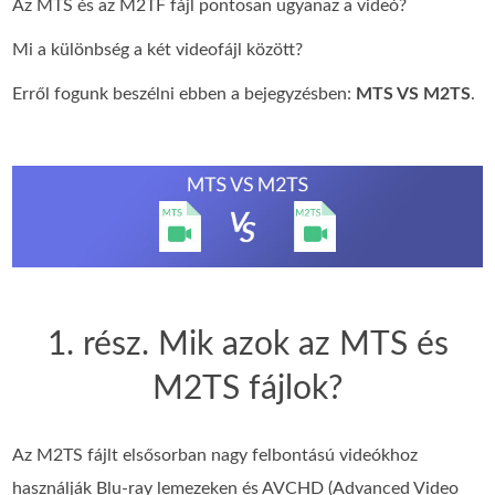
Az MTS és az M2TF fájl pontosan ugyanaz a videó?
Mi a különbség a két videofájl között?
Erről fogunk beszélni ebben a bejegyzésben:
MTS VS M2TS
.
1. rész. Mik azok az MTS és
M2TS fájlok?
Az M2TS fájlt elsősorban nagy felbontású videókhoz
használják Blu-ray lemezeken és AVCHD (Advanced Video