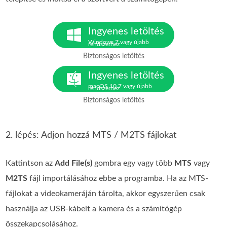
Ingyenes letöltés
Windows 7 vagy újabb
rendszerhez
Biztonságos letöltés
Ingyenes letöltés
macOS 10.7 vagy újabb
rendszerhez
Biztonságos letöltés
2. lépés: Adjon hozzá MTS / M2TS fájlokat
Kattintson az
Add File(s)
gombra egy vagy több
MTS
vagy
M2TS
fájl importálásához ebbe a programba. Ha az MTS-
fájlokat a videokameráján tárolta, akkor egyszerűen csak
használja az USB-kábelt a kamera és a számítógép
összekapcsolásához.