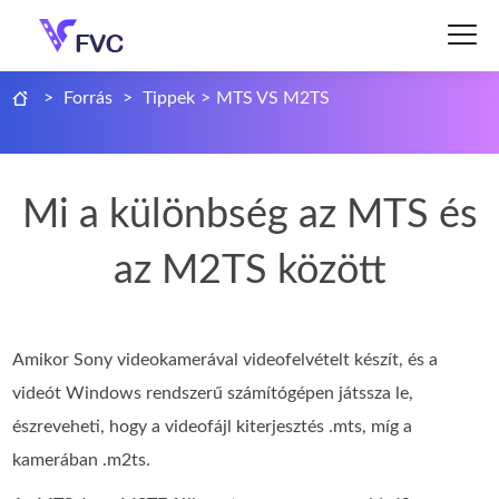
>
Forrás
>
Tippek
>
MTS VS M2TS
Mi a különbség az MTS és
az M2TS között
Amikor Sony videokamerával videofelvételt készít, és a
videót Windows rendszerű számítógépen játssza le,
észreveheti, hogy a videofájl kiterjesztés .mts, míg a
kamerában .m2ts.