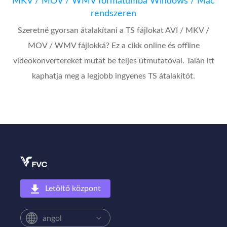
MKV / MOV / WMV formátumba Windows / Mac
rendszeren
Szeretné gyorsan átalakítani a TS fájlokat AVI / MKV /
MOV / WMV fájlokká? Ez a cikk online és offline
videokonvertereket mutat be teljes útmutatóval. Talán itt
kaphatja meg a legjobb ingyenes TS átalakítót.
Letöltő központ
angol