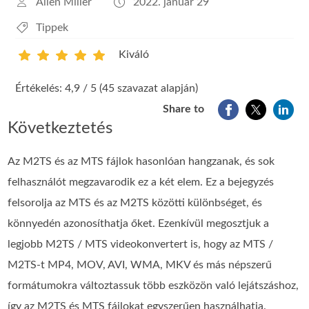
Allen Miller
2022. január 29
Tippek
Kiváló
1
2
3
4
5
Értékelés: 4,9 / 5 (45 szavazat alapján)
Share to
Következtetés
Az M2TS és az MTS fájlok hasonlóan hangzanak, és sok
felhasználót megzavarodik ez a két elem. Ez a bejegyzés
felsorolja az MTS és az M2TS közötti különbséget, és
könnyedén azonosíthatja őket. Ezenkívül megosztjuk a
legjobb M2TS / MTS videokonvertert is, hogy az MTS /
M2TS-t MP4, MOV, AVI, WMA, MKV és más népszerű
formátumokra változtassuk több eszközön való lejátszáshoz,
így az M2TS és MTS fájlokat egyszerűen használhatja.