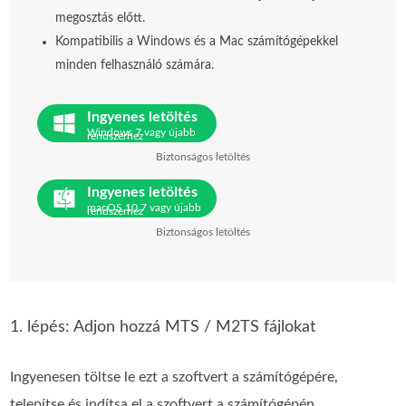
megosztás előtt.
Kompatibilis a Windows és a Mac számítógépekkel
minden felhasználó számára.
Ingyenes letöltés
Windows 7 vagy újabb
rendszerhez
Biztonságos letöltés
Ingyenes letöltés
macOS 10.7 vagy újabb
rendszerhez
Biztonságos letöltés
1. lépés: Adjon hozzá MTS / M2TS fájlokat
Ingyenesen töltse le ezt a szoftvert a számítógépére,
telepítse és indítsa el a szoftvert a számítógépén.