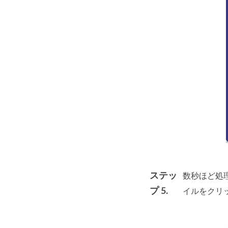
ステッ
数秒ほど処
プ 5.
イルをクリ