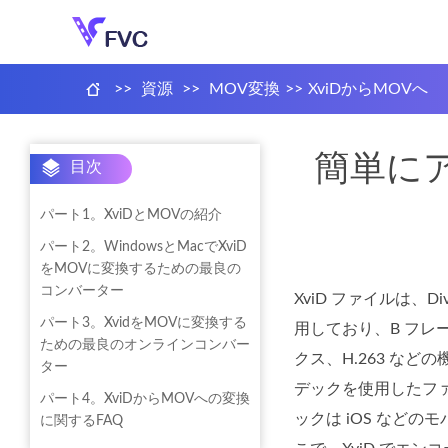
>>
資源
>>
MOV変換
>>
XviDからMOVへ
簡単にア
目次
パート1。XviDとMOVの紹介
パート2。WindowsとMacでXviD
をMOVに変換するための最良の
コンバーター
XviD ファイルは、
パート3。XvidをMOVに変換する
用しており、B フレ
ための最良のオンラインコンバー
クス、H.263 など
ター
デックを使用したファ
パート4。XviDからMOVへの変換
ックは iOS など
に関するFAQ