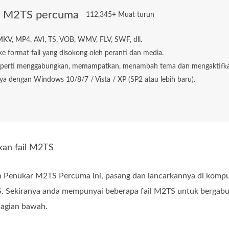
r M2TS percuma
112,345+ Muat turun
KV, MP4, AVI, TS, VOB, WMV, FLV, SWF, dll.
ke format fail yang disokong oleh peranti dan media.
seperti menggabungkan, memampatkan, menambah tema dan mengaktifk
a dengan Windows 10/8/7 / Vista / XP (SP2 atau lebih baru).
kan fail M2TS
 Penukar M2TS Percuma ini, pasang dan lancarkannya di kompu
. Sekiranya anda mempunyai beberapa fail M2TS untuk bergabu
ahagian bawah.