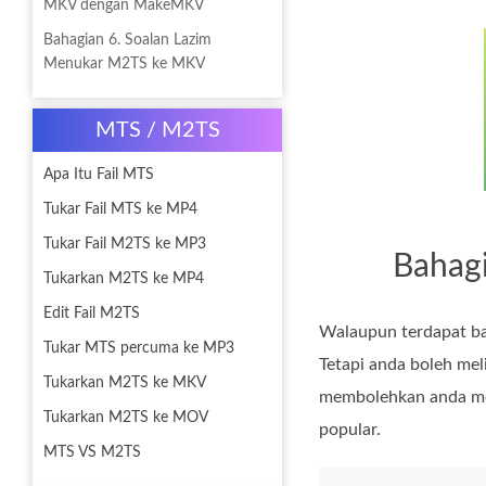
MKV dengan MakeMKV
Bahagian 6. Soalan Lazim
Menukar M2TS ke MKV
MTS / M2TS
Apa Itu Fail MTS
Tukar Fail MTS ke MP4
Tukar Fail M2TS ke MP3
Bahag
Tukarkan M2TS ke MP4
Edit Fail M2TS
Walaupun terdapat b
Tukar MTS percuma ke MP3
Tetapi anda boleh mel
Tukarkan M2TS ke MKV
membolehkan anda me
Tukarkan M2TS ke MOV
popular.
MTS VS M2TS