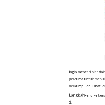
Ingin mencari alat d
percuma untuk menuka
berkumpulan. Lihat l
Langkah
Pergi ke lam
1.