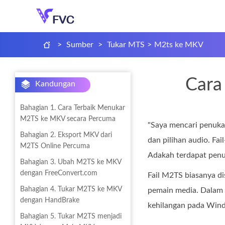
>
Sumber
>
Tukar MTS
>
M2ts ke MKV
Cara
Kandungan
Bahagian 1. Cara Terbaik Menukar
M2TS ke MKV secara Percuma
"Saya mencari penuka
Bahagian 2. Eksport MKV dari
dan pilihan audio. Fai
M2TS Online Percuma
Adakah terdapat penu
Bahagian 3. Ubah M2TS ke MKV
dengan FreeConvert.com
Fail M2TS biasanya d
Bahagian 4. Tukar M2TS ke MKV
pemain media. Dalam 
dengan HandBrake
kehilangan pada Win
Bahagian 5. Tukar M2TS menjadi