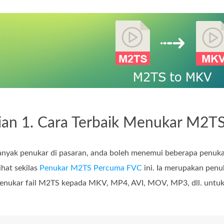
ian 1. Cara Terbaik Menukar M2T
anyak penukar di pasaran, anda boleh menemui beberapa penuk
ihat sekilas
Penukar M2TS Percuma FVC
ini. Ia merupakan pen
nukar fail M2TS kepada MKV, MP4, AVI, MOV, MP3, dll. untuk