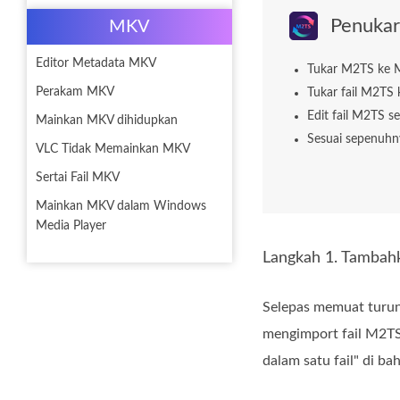
Penuka
MKV
Editor Metadata MKV
Tukar M2TS ke M
Perakam MKV
Tukar fail M2TS 
Edit fail M2TS 
Mainkan MKV dihidupkan
Sesuai sepenuhny
VLC Tidak Memainkan MKV
Sertai Fail MKV
Mainkan MKV dalam Windows
Media Player
Langkah 1. Tambah
Selepas memuat turun
mengimport fail M2TS
dalam satu fail" di b