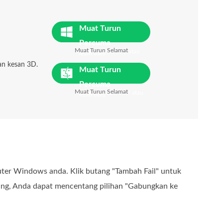
Muat Turun
Percuma
Muat Turun Selamat
Untuk Windows 7 atau
lebih baru
an kesan 3D.
Muat Turun
Percuma
Muat Turun Selamat
Untuk MacOS 10.7 atau
lebih baru
ter Windows anda. Klik butang "Tambah Fail" untuk
ng, Anda dapat mencentang pilihan "Gabungkan ke