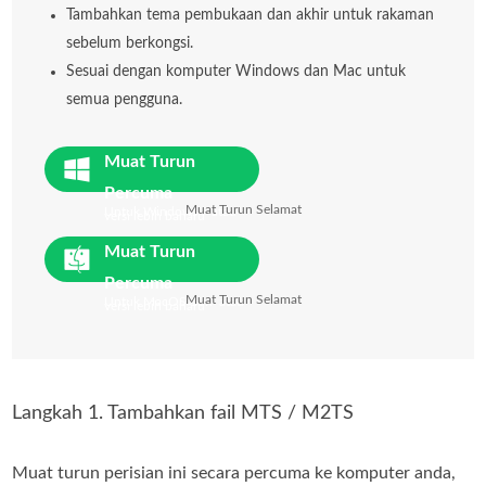
Tambahkan tema pembukaan dan akhir untuk rakaman
sebelum berkongsi.
Sesuai dengan komputer Windows dan Mac untuk
semua pengguna.
Muat Turun
Percuma
Muat Turun Selamat
Untuk Windows 7 atau
versi lebih baharu
Muat Turun
Percuma
Muat Turun Selamat
Untuk MacOS 10.7 atau
versi lebih baharu
Langkah 1. Tambahkan fail MTS / M2TS
Muat turun perisian ini secara percuma ke komputer anda,