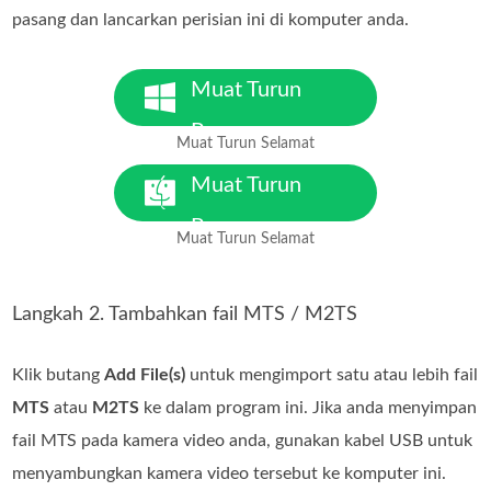
pasang dan lancarkan perisian ini di komputer anda.
Muat Turun
Percuma
Muat Turun Selamat
Untuk Windows 7 atau versi
lebih baharu
Muat Turun
Percuma
Muat Turun Selamat
Untuk MacOS 10.7 atau versi
lebih baharu
Langkah 2. Tambahkan fail MTS / M2TS
Klik butang
Add File(s)
untuk mengimport satu atau lebih fail
MTS
atau
M2TS
ke dalam program ini. Jika anda menyimpan
fail MTS pada kamera video anda, gunakan kabel USB untuk
menyambungkan kamera video tersebut ke komputer ini.