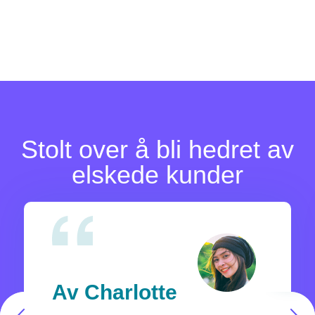
Stolt over å bli hedret av
elskede kunder
Av Charlotte