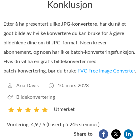
Konklusjon
Etter å ha presentert ulike
JPG‑konvertere
, har du nå et
godt bilde av hvilke konvertere du kan bruke for å gjøre
bildefilene dine om til JPG-format. Noen krever
abonnement, og noen har ikke batch‑konverteringsfunksjon.
Hvis du vil ha en gratis bildekonverter med
batch‑konvertering, bør du bruke
FVC Free Image Converter
.
Aria Davis
10. mars 2023
Bildekonvertering
Utmerket
1
2
3
4
5
Vurdering: 4,9 / 5 (basert på 245 stemmer)
Share to