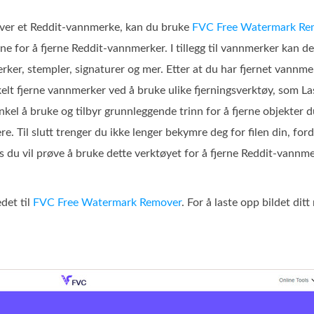
 over et Reddit‑vannmerke, kan du bruke
FVC Free Watermark Re
e for å fjerne Reddit‑vannmerker. I tillegg til vannmerker kan d
merker, stempler, signaturer og mer. Etter at du har fjernet vann
elt fjerne vannmerker ved å bruke ulike fjerningsverktøy, som Las
el å bruke og tilbyr grunnleggende trinn for å fjerne objekter du i
e. Til slutt trenger du ikke lenger bekymre deg for filen din, f
s du vil prøve å bruke dette verktøyet for å fjerne Reddit‑vannme
edet til
FVC Free Watermark Remover
. For å laste opp bildet d