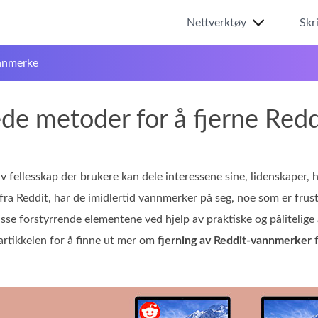
Nettverktøy
Skr
annmerke
e metoder for å fjerne Redd
av fellesskap der brukere kan dele interessene sine, lidenskaper,
fra Reddit, har de imidlertid vannmerker på seg, noe som er frustr
isse forstyrrende elementene ved hjelp av praktiske og pålitelige 
artikkelen for å finne ut mer om
fjerning av Reddit‑vannmerker
f