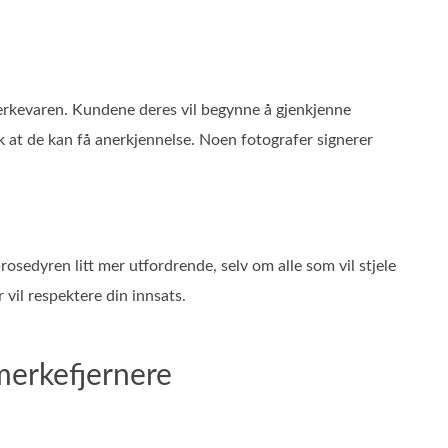
erkevaren. Kundene deres vil begynne å gjenkjenne
k at de kan få anerkjennelse. Noen fotografer signerer
prosedyren litt mer utfordrende, selv om alle som vil stjele
 vil respektere din innsats.
merkefjernere