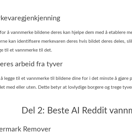
rkevaregjenkjenning
 for å vannmerke bildene deres kan hjelpe dem med å etablere m
ne kan identifisere merkevaren deres hvis bildet deres deles, sli
ge til et vannmerke til det.
deres arbeid fra tyver
å legge til et vannmerke til bildene dine for i det minste å gjøre 
det med eller uten. Dette betyr at lovlydige borgere og trege tyver
Del 2: Beste AI Reddit vann
ermark Remover