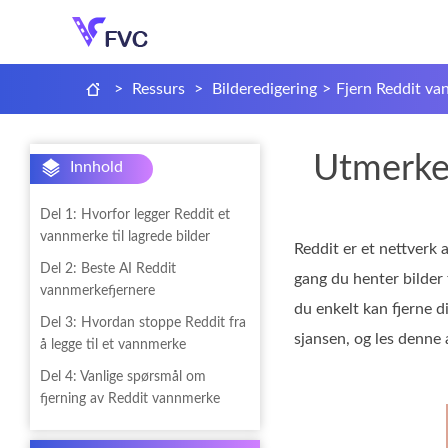
>
Ressurs
>
Bilderedigering
>
Fjern Reddit v
Utmerked
Innhold
Del 1: Hvorfor legger Reddit et
vannmerke til lagrede bilder
Reddit er et nettverk 
Del 2: Beste AI Reddit
gang du henter bilder 
vannmerkefjernere
du enkelt kan fjerne d
Del 3: Hvordan stoppe Reddit fra
sjansen, og les denne 
å legge til et vannmerke
Del 4: Vanlige spørsmål om
fjerning av Reddit vannmerke