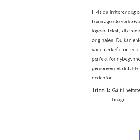
Hvis du irriterer deg
fremragende verktøyen
logoer, tekst, klistre
originalen. Du kan enk
vannmerkefjerneren enk
perfekt for nybegynner
personvernet ditt. Hvi
nedenfor.
Trinn 1:
Gå til nettst
Image
.