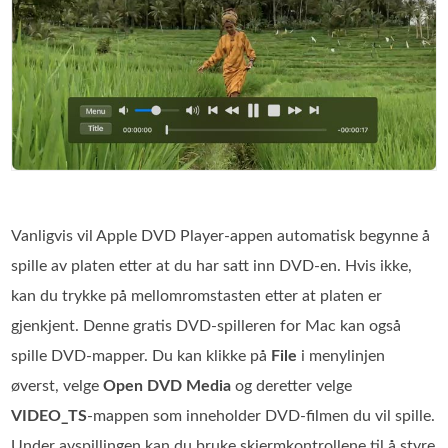
Vanligvis vil Apple DVD Player‑appen automatisk begynne å
spille av platen etter at du har satt inn DVD‑en. Hvis ikke,
kan du trykke på mellomromstasten etter at platen er
gjenkjent. Denne gratis DVD‑spilleren for Mac kan også
spille DVD‑mapper. Du kan klikke på
File
i menylinjen
øverst, velge
Open DVD Media
og deretter velge
VIDEO_TS
-mappen som inneholder DVD‑filmen du vil spille.
Under avspillingen kan du bruke skjermkontrollene til å styre