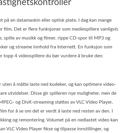
astighetskontroller
gret på en datamaskin eller optisk plate. I dag kan mange
r film. Det er flere funksjoner som mediespillere vanligvis
, spille av musikk og filmer, rippe CD-spor til MP3 og
tikker og streame innhold fra Internett. En funksjon som
over topp 4 videospillere du bør vurdere å bruke den:
er uten å måtte laste ned kodeker, og kan optimere video-
re utvidelser. Disse gir spilleren nye muligheter, men de
 MPEG- og DivX-streaming støttes av VLC Video Player,
lm for å se om det er verdt å laste ned resten av den. I
utpakking og remontering. Volumet på en nedlastet video kan
n VLC Video Player fikse og tilpasse innstillinger, og