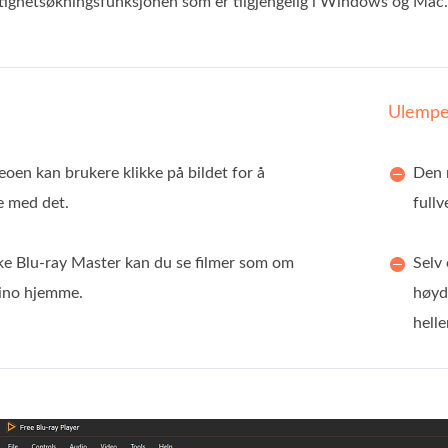
stighetsøkningsfunksjonen som er tilgjengelig i Windows og Mac.
Ulempe
oen kan brukere klikke på bildet for å
Den m
 med det.
fullv
ke Blu-ray Master kan du se filmer som om
Selv
kino hjemme.
høyde
helle