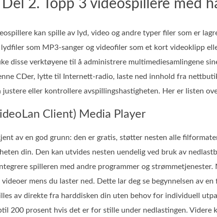
Del 2. Topp 3 videospillere med h
deospillere kan spille av lyd, video og andre typer filer som er la
v lydfiler som MP3-sanger og videofiler som et kort videoklipp elle
uke disse verktøyene til å administrere multimediesamlingene sine
nne CDer, lytte til Internett-radio, laste ned innhold fra nettbu
 å justere eller kontrollere avspillingshastigheten. Her er listen 
ideoLan Client) Media Player
ent av en god grunn: den er gratis, støtter nesten alle filformat
nheten din. Den kan utvides nesten uendelig ved bruk av nedlastba
 integrere spilleren med andre programmer og strømmetjenester.
 videoer mens du laster ned. Dette lar deg se begynnelsen av en fi
spilles av direkte fra harddisken din uten behov for individuell 
l 200 prosent hvis det er for stille under nedlastingen. Videre ka