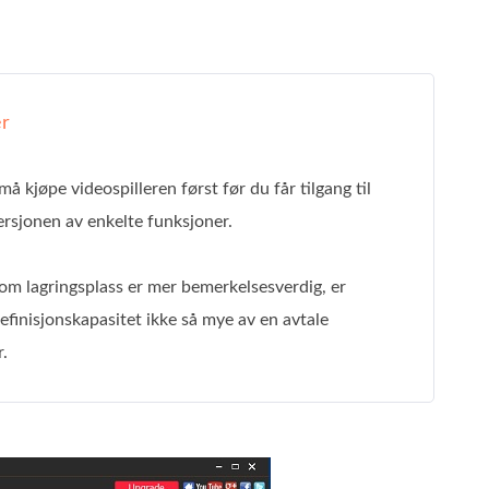
r
å kjøpe videospilleren først før du får tilgang til
ersjonen av enkelte funksjoner.
 om lagringsplass er mer bemerkelsesverdig, er
finisjonskapasitet ikke så mye av en avtale
r.