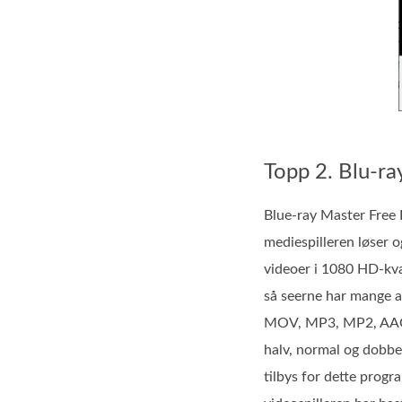
Topp 2. Blu-ra
Blue-ray Master Free 
mediespilleren løser o
videoer i 1080 HD-kval
så seerne har mange a
MOV, MP3, MP2, AAC, A
halv, normal og dobbel
tilbys for dette progr