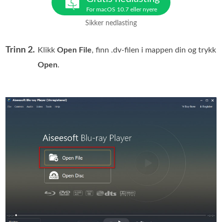
For macOS 10.7 eller nyere
Sikker nedlasting
Trinn 2.
Klikk
Open File
, finn .dv-filen i mappen din og trykk
Open
.