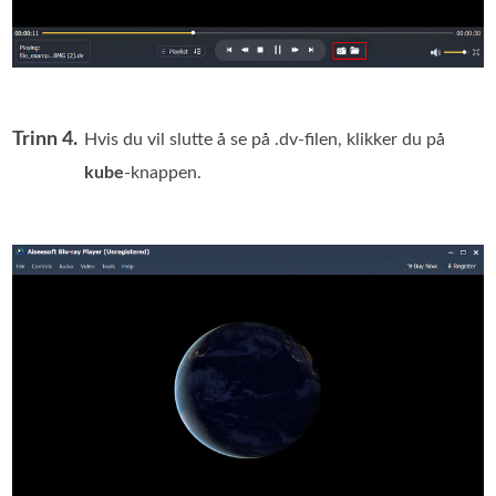
Trinn 4.
Hvis du vil slutte å se på .dv-filen, klikker du på
kube
-knappen.