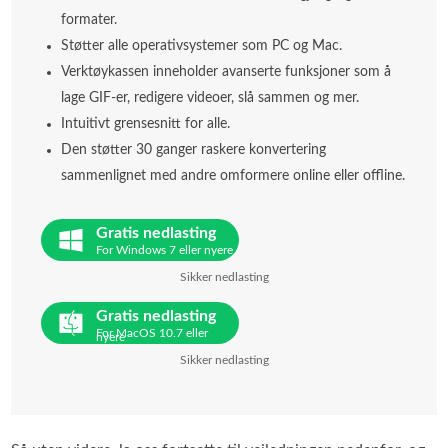
formater.
Støtter alle operativsystemer som PC og Mac.
Verktøykassen inneholder avanserte funksjoner som å
lage GIF-er, redigere videoer, slå sammen og mer.
Intuitivt grensesnitt for alle.
Den støtter 30 ganger raskere konvertering
sammenlignet med andre omformere online eller offline.
Gratis nedlasting
For Windows 7 eller nyere
Sikker nedlasting
Gratis nedlasting
For MacOS 10.7 eller
nyere
Sikker nedlasting