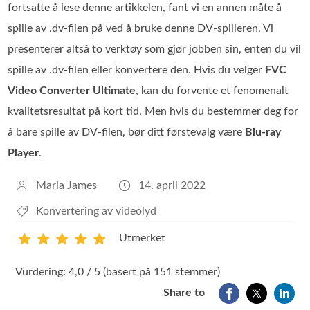
fortsatte å lese denne artikkelen, fant vi en annen måte å
spille av .dv-filen på ved å bruke denne DV-spilleren. Vi
presenterer altså to verktøy som gjør jobben sin, enten du vil
spille av .dv-filen eller konvertere den. Hvis du velger
FVC
Video Converter Ultimate
, kan du forvente et fenomenalt
kvalitetsresultat på kort tid. Men hvis du bestemmer deg for
å bare spille av DV-filen, bør ditt førstevalg være
Blu-ray
Player
.
Maria James
14. april 2022
Konvertering av videolyd
Utmerket
1
2
3
4
5
Vurdering: 4,0 / 5 (basert på 151 stemmer)
Share to