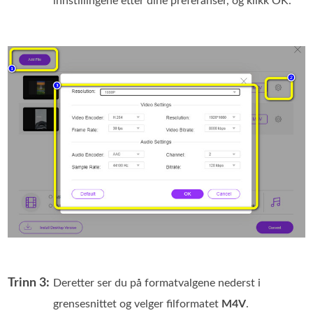
innstillingene etter dine preferanser, og klikk OK.
Trinn 3:
Deretter ser du på formatvalgene nederst i
grensesnittet og velger filformatet
M4V
.