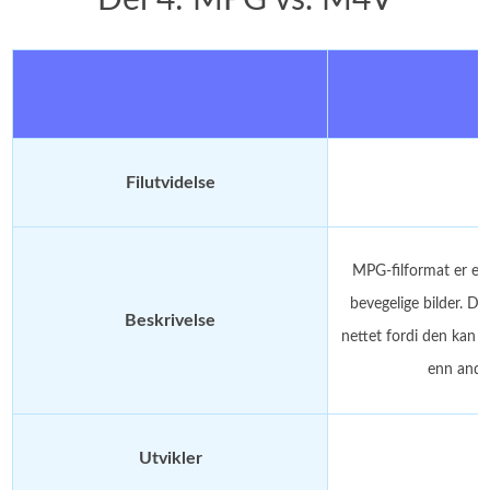
Filutvidelse
MPG-filformat er en 
bevegelige bilder. De
Beskrivelse
nettet fordi den kan l
enn andr
Utvikler