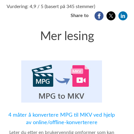
1
2
3
4
5
Vurdering: 4,9 / 5 (basert på 345 stemmer)
Share to
Mer lesing
4 måter å konvertere MPG til MKV ved hjelp
av online/offline-konverterere
Leter du etter en brukervennlig omformer som kan