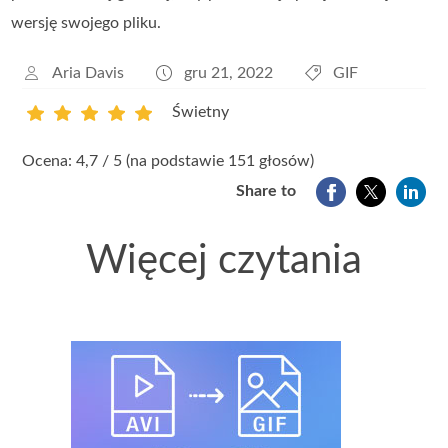
wersję swojego pliku.
Aria Davis
gru 21, 2022
GIF
Świetny
1
2
3
4
5
Ocena: 4,7 / 5 (na podstawie 151 głosów)
Share to
Więcej czytania