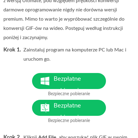
z wersją Ultimate, pod względem prędkości konwersji
darmowe oprogramowanie nigdy nie dorówna wersji
premium. Mimo to warto je wypróbować szczególnie do
konwersji GIF‑ów na wideo. Postępuj według instrukcji
poniżej i zaczynajmy.
Krok 1.
Zainstaluj program na komputerze PC lub Mac i
uruchom go.
Bezpłatne
pobieranie
Bezpieczne pobieranie
Dla Windows 7 lub nowszego
Bezpłatne
pobieranie
Bezpieczne pobieranie
Dla macOS 10.7 lub nowszego
Krok 2.
Kliknij
Add File
, aby wyszukać plik GIF w swoim