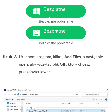
Bezpłatne
pobieranie
Bezpieczne pobieranie
Dla Windows 7 lub nowszego
Bezpłatne
pobieranie
Bezpieczne pobieranie
Dla MacOS 10.7 lub nowszego
Krok 2.
Uruchom program, kliknij
Add Files
, a następnie
open
, aby wczytać plik GIF, który chcesz
przekonwertować.