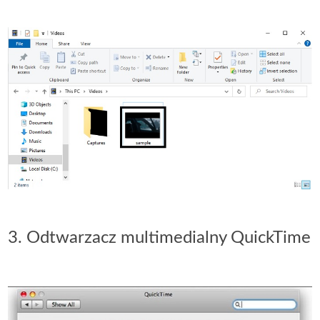
3. Odtwarzacz multimedialny QuickTime