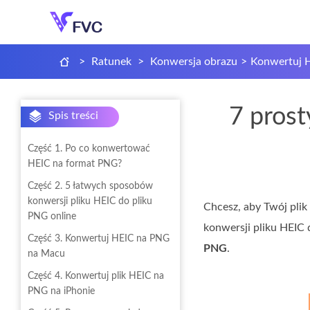
>
Ratunek
>
Konwersja obrazu
>
Konwertuj 
7 pros
Spis treści
Część 1. Po co konwertować
HEIC na format PNG?
Część 2. 5 łatwych sposobów
konwersji pliku HEIC do pliku
Chcesz, aby Twój plik
PNG online
konwersji pliku HEIC
Część 3. Konwertuj HEIC na PNG
PNG
.
na Macu
Część 4. Konwertuj plik HEIC na
PNG na iPhonie