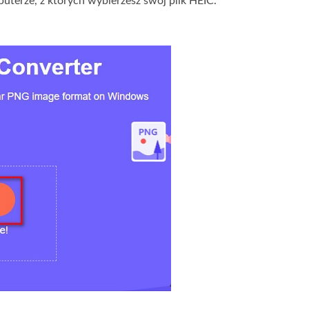
puterze, z których wybierzesz swój plik HEIC.