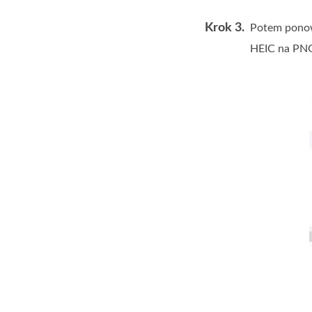
Krok 3.
Potem ponown
HEIC na PN