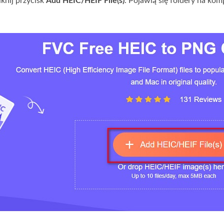
iknij przycisk
Add HEIC/HEIF File(s)
. Pojawią się foldery na kom