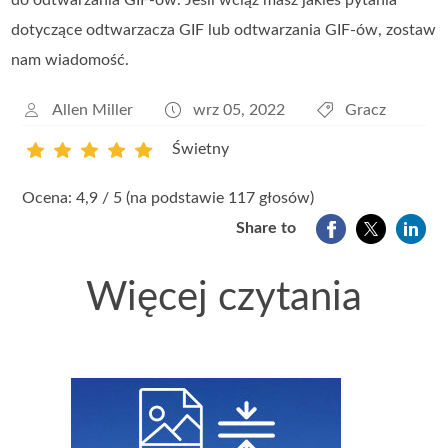
do odtwarzania GIF-ów. Jeśli wciąż masz jakieś pytania
dotyczące odtwarzacza GIF lub odtwarzania GIF-ów, zostaw
nam wiadomość.
Allen Miller
wrz 05, 2022
Gracz
Świetny
1
2
3
4
5
Ocena: 4,9 / 5 (na podstawie 117 głosów)
Share to
Więcej czytania