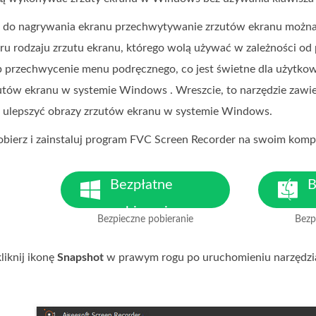
u do nagrywania ekranu przechwytywanie zrzutów ekranu można
 rodzaju zrzutu ekranu, którego wolą używać w zależności od p
b przechwycenie menu podręcznego, co jest świetne dla użytko
tów ekranu w systemie Windows . Wreszcie, to narzędzie zawie
z ulepszyć obrazy zrzutów ekranu w systemie Windows.
pobierz i zainstaluj program FVC Screen Recorder na swoim kom
Bezpłatne
B
pobieranie
p
Bezpieczne pobieranie
Bezp
Dla Windows 7 lub nowszego
D
liknij ikonę
Snapshot
w prawym rogu po uruchomieniu narzędzi