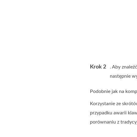
Krok 2
. Aby znaleź
następnie wy
Podobnie jak na kom
Korzystanie ze skró
przypadku awarii kla
porównaniu z tradycy