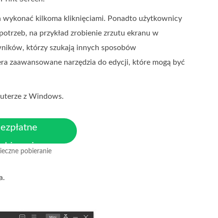
 wykonać kilkoma kliknięciami. Ponadto użytkownicy
otrzeb, na przykład zrobienie zrzutu ekranu w
wników, którzy szukają innych sposobów
ra zaawansowane narzędzia do edycji, które mogą być
puterze z Windows.
ezpłatne
obieranie
ieczne pobieranie
la MacOS 10.7 lub nowszego
a.