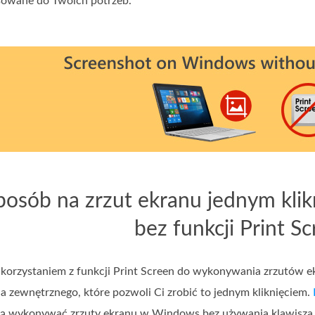
sowane do Twoich potrzeb.
posób na zrzut ekranu jednym kl
bez funkcji Print S
z korzystaniem z funkcji Print Screen do wykonywania zrzutów 
ia zewnętrznego, które pozwoli Ci zrobić to jednym kliknięciem.
ią wykonywać zrzuty ekranu w Windows bez używania klawisza 