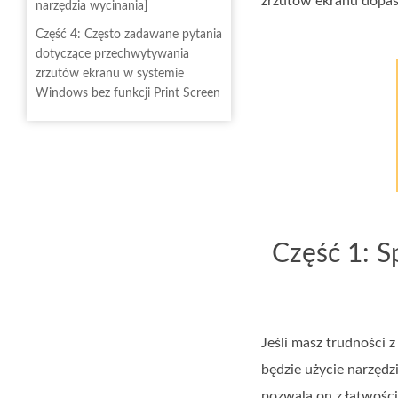
zrzutów ekranu dopa
narzędzia wycinania]
Część 4: Często zadawane pytania
dotyczące przechwytywania
zrzutów ekranu w systemie
Windows bez funkcji Print Screen
Część 1: S
Jeśli masz trudności 
będzie użycie narzędz
pozwala on z łatwośc