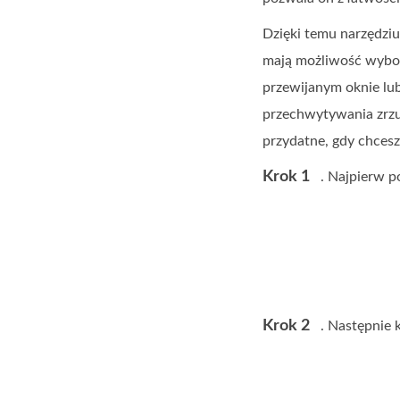
Dzięki temu narzędzi
mają możliwość wyboru
przewijanym oknie lu
przechwytywania zrzu
przydatne, gdy chces
Krok 1
. Najpierw 
Krok 2
. Następnie k