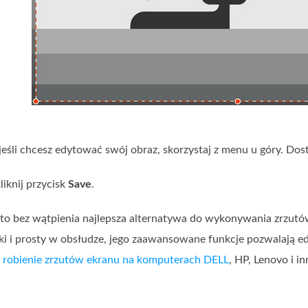
 jeśli chcesz edytować swój obraz, skorzystaj z menu u góry. Dos
liknij przycisk
Save
.
to bez wątpienia najlepsza alternatywa do wykonywania zrzutó
ybki i prosty w obsłudze, jego zaawansowane funkcje pozwalają 
u
robienie zrzutów ekranu na komputerach DELL
, HP, Lenovo i i