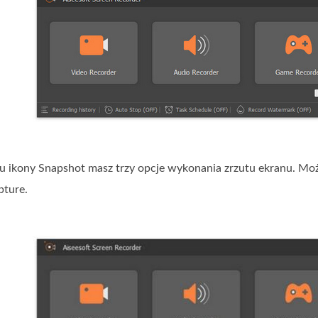
ciu ikony Snapshot masz trzy opcje wykonania zrzutu ekranu. M
ture.