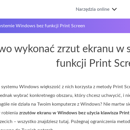
Narzędzia online
ystemie Windows bez funkcji Print Screen
two wykonać zrzut ekranu w
funkcji Print Sc
ystemu Windows większość z nich korzysta z metody Print Scre
ednak wybrać konkretnego obszaru, który chcesz uchwycić, i nie 
góle nie działa na Twoim komputerze z Windows? Nie martw się
 robienia
zrzutów ekranu w Windows bez użycia klawisza Print
rzecich – wszystko znajdziesz tutaj. Pożegnaj ograniczenia met