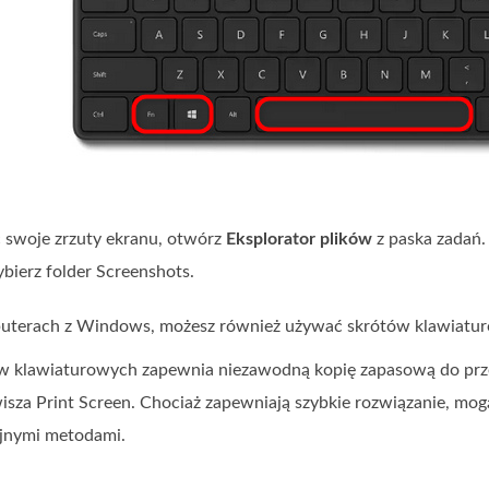
ć swoje zrzuty ekranu, otwórz
Eksplorator plików
z paska zadań.
bierz folder Screenshots.
puterach z Windows, możesz również używać skrótów klawiatu
tów klawiaturowych zapewnia niezawodną kopię zapasową do p
wisza Print Screen. Chociaż zapewniają szybkie rozwiązanie, m
jnymi metodami.