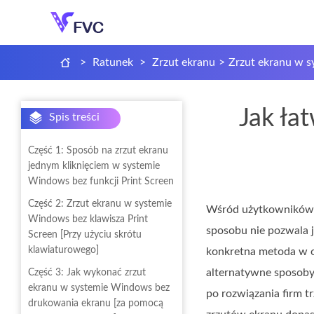
>
Ratunek
>
Zrzut ekranu
>
Zrzut ekranu w s
Jak ła
Spis treści
Część 1: Sposób na zrzut ekranu
jednym kliknięciem w systemie
Windows bez funkcji Print Screen
Część 2: Zrzut ekranu w systemie
Wśród użytkowników s
Windows bez klawisza Print
sposobu nie pozwala j
Screen [Przy użyciu skrótu
klawiaturowego]
konkretna metoda w o
alternatywne sposoby
Część 3: Jak wykonać zrzut
ekranu w systemie Windows bez
po rozwiązania firm t
drukowania ekranu [za pomocą