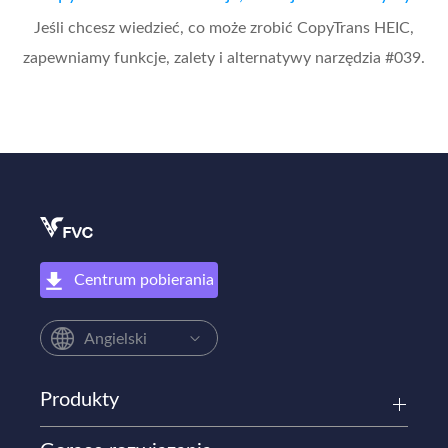
Jeśli chcesz wiedzieć, co może zrobić CopyTrans HEIC,
zapewniamy funkcje, zalety i alternatywy narzędzia #039.
Centrum pobierania
Angielski
Produkty