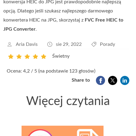
konwersja HEIC do JPG jest prawdopodobnie najlepszą
opcją. Dlatego jeśli szukasz najlepszego darmowego
konwertera HEIC na JPG, skorzystaj z
FVC Free HEIC to
JPG Converter
.
Aria Davis
sie 29, 2022
Porady
Świetny
1
2
3
4
5
Ocena: 4,2 / 5 (na podstawie 123 głosów)
Share to
Więcej czytania