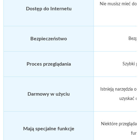
Nie musisz mieć dost
Dostęp do Internetu
Bezpieczeństwo
Bezpi
Proces przeglądania
Szybki p
Istnieją narzędzia of
Darmowy w użyciu
uzyskać do
Niektóre przeglądark
Mają specjalne funkcje
funk