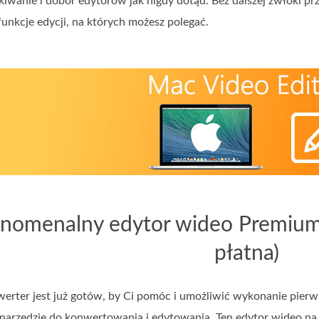
iwanie i dobór edytorów jak nigdy dotąd. Bez dalszej zwłoki pr
funkcje edycji, na których możesz polegać.
enomenalny edytor wideo Premium
płatna)
erter jest już gotów, by Ci pomóc i umożliwić wykonanie pierw
 narzędzie do konwertowania i edytowania. Ten edytor wideo na