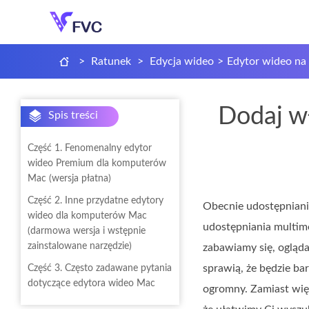
>
Ratunek
>
Edycja wideo
>
Edytor wideo na
Dodaj w
Spis treści
Część 1. Fenomenalny edytor
wideo Premium dla komputerów
Mac (wersja płatna)
Część 2. Inne przydatne edytory
Obecnie udostępnianie
wideo dla komputerów Mac
udostępniania multime
(darmowa wersja i wstępnie
zainstalowane narzędzie)
zabawiamy się, ogląda
sprawią, że będzie bar
Część 3. Często zadawane pytania
dotyczące edytora wideo Mac
ogromny. Zamiast więc