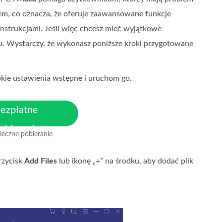
em, co oznacza, że oferuje zaawansowane funkcje
 instrukcjami. Jeśli więc chcesz mieć wyjątkowe
mu. Wystarczy, że wykonasz poniższe kroki przygotowane
ybkie ustawienia wstępne i uruchom go.
ezpłatne
obieranie
ieczne pobieranie
la MacOS 10.7 lub nowszego
rzycisk
Add Files
lub ikonę „+” na środku, aby dodać plik