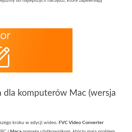
zejdźmy do najlepszych narzędzi, które zapewniają
 dla komputerów Mac (wersja
szego kroku w edycji wideo.
FVC Video Converter
 PC i
Maca
pomaga użytkownikom, którzy mają problem