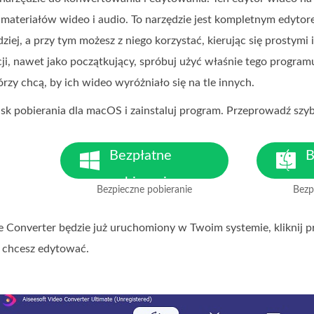
 materiałów wideo i audio. To narzędzie jest kompletnym edytor
ziej, a przy tym możesz z niego korzystać, kierując się prostymi
ji, nawet jako początkujący, spróbuj użyć właśnie tego progra
rzy chcą, by ich wideo wyróżniało się na tle innych.
cisk pobierania dla macOS i zainstaluj program. Przeprowadź sz
Bezpłatne
B
pobieranie
p
Bezpieczne pobieranie
Bezp
Dla Windows 7 lub nowszego
D
 Converter będzie już uruchomiony w Twoim systemie, kliknij p
y chcesz edytować.