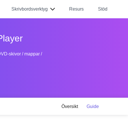
Skrivbordsverktyg
Resurs
Stöd
layer
VD-skivor / mappar /
Översikt
Guide