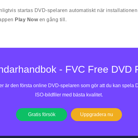
nligtvis startas DVD-spelaren automatiskt när installationen 
appen
Play Now
en gång till.
ndarhandbok - FVC Free DVD P
 är den första online DVD-spelaren som gör att du kan spela D
ISO-bildfiler med bästa kvalitet.
Gratis försök
Uppgradera nu