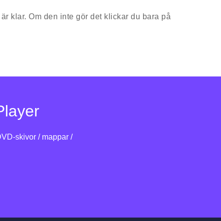
är klar. Om den inte gör det klickar du bara på
layer
VD-skivor / mappar /