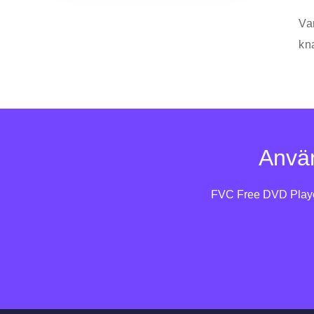
Va
kn
Anvä
FVC Free DVD Player