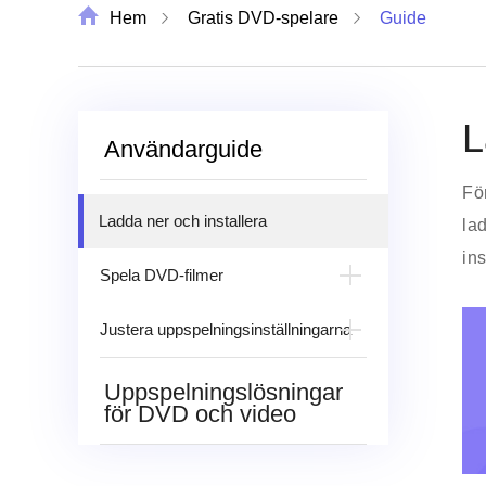
Hem
Gratis DVD-spelare
Guide
L
Användarguide
Fö
Ladda ner och installera
la
in
Spela DVD-filmer
Öppna DVD-skiva / fil
Justera uppspelningsinställningarna
Kontrollera
Justera effekter
Uppspelningslösningar
uppspelningsprocessen
för DVD och video
Justera inställningar
Ändra ljud- / undertextspår
Ta ögonblicksbilder