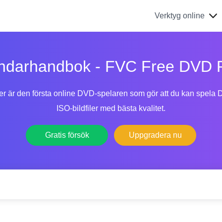
Verktyg online
ndarhandbok - FVC Free DVD P
 är den första online DVD-spelaren som gör att du kan spela D
ISO-bildfiler med bästa kvalitet.
Gratis försök
Uppgradera nu