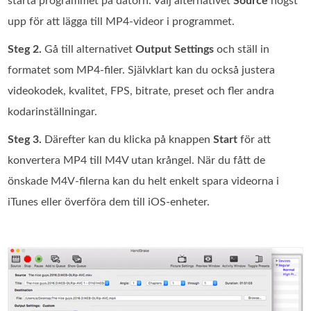
starta programmet på datorn. Välj alternativet
Source
högst
upp för att lägga till MP4‑videor i programmet.
Steg 2.
Gå till alternativet
Output Settings
och ställ in
formatet som MP4‑filer. Självklart kan du också justera
videokodek, kvalitet, FPS, bitrate, preset och fler andra
kodarinställningar.
Steg 3.
Därefter kan du klicka på knappen
Start
för att
konvertera MP4 till M4V utan krångel. När du fått de
önskade M4V‑filerna kan du helt enkelt spara videorna i
iTunes eller överföra dem till iOS‑enheter.