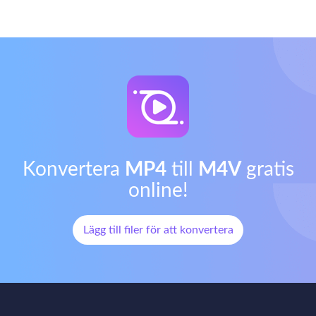
Konvertera
MP4
till
M4V
gratis
online!
Lägg till filer för att konvertera