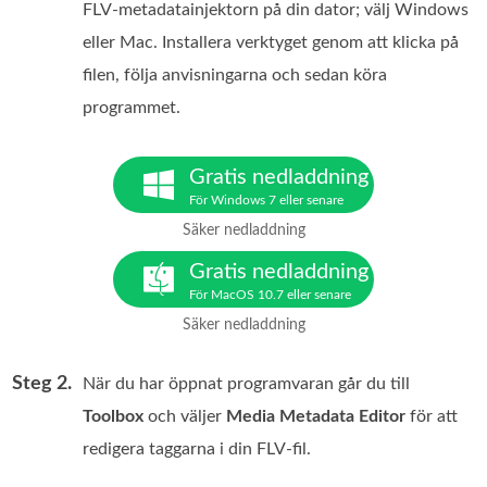
FLV‑metadatainjektorn på din dator; välj Windows
eller Mac. Installera verktyget genom att klicka på
filen, följa anvisningarna och sedan köra
programmet.
Gratis nedladdning
För Windows 7 eller senare
Säker nedladdning
Gratis nedladdning
För MacOS 10.7 eller senare
Säker nedladdning
Steg 2.
När du har öppnat programvaran går du till
Toolbox
och väljer
Media Metadata Editor
för att
redigera taggarna i din FLV‑fil.