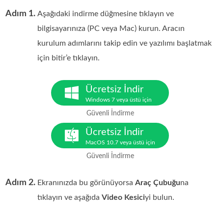
Adım 1.
Aşağıdaki indirme düğmesine tıklayın ve
bilgisayarınıza (PC veya Mac) kurun. Aracın
kurulum adımlarını takip edin ve yazılımı başlatmak
için bitir’e tıklayın.
Ücretsiz İndir
Windows 7 veya üstü için
Güvenli İndirme
Ücretsiz İndir
MacOS 10.7 veya üstü için
Güvenli İndirme
Adım 2.
Ekranınızda bu görünüyorsa
Araç Çubuğu
na
tıklayın ve aşağıda
Video Kesici
yi bulun.