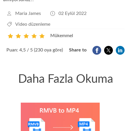
Maria James
02 Eylül 2022
Video düzenleme
Mükemmel
1
2
3
4
5
Puan: 4,5 / 5 (230 oya göre)
Share to
Daha Fazla Okuma