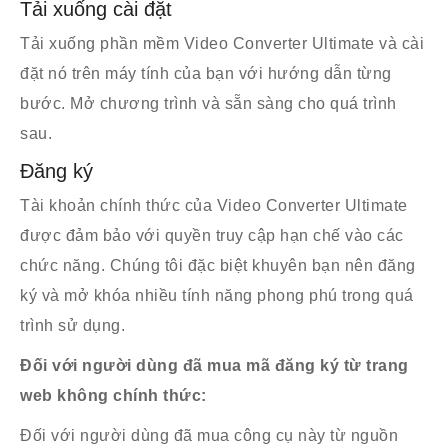
Tải xuống cài đặt
Video Watermark Remover
Trình tạo GIF
Tải xuống phần mềm Video Converter Ultimate và cài
Chuyển đổi hình ảnh
đặt nó trên máy tính của bạn với hướng dẫn từng
bước. Mở chương trình và sẵn sàng cho quá trình
Trình tạo 3D
sau.
Máy cắt video
Đăng ký
Hợp nhất video
AI Vocal Remover
Tài khoản chính thức của Video Converter Ultimate
được đảm bảo với quyền truy cập hạn chế vào các
AI Vocal Isolator
chức năng. Chúng tôi đặc biệt khuyên bạn nên đăng
Video Cropper
ký và mở khóa nhiều tính năng phong phú trong quá
Hình mờ video
trình sử dụng.
Chỉnh màu
Đối với người dùng đã mua mã đăng ký từ trang
Bộ điều khiển tốc độ video
web không chính thức:
Trình quay video
Đối với người dùng đã mua công cụ này từ nguồn
Công cụ quay video