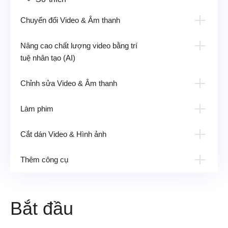
Chuyển đổi Video & Âm thanh
Nâng cao chất lượng video bằng trí
tuệ nhân tạo (AI)
Chỉnh sửa Video & Âm thanh
Cắt & Tách Video
Làm phim
Xoay & Cắt Video
Cắt dán Video & Hình ảnh
Điều chỉnh Hiệu ứng & Bộ lọc Video
Thêm hình mờ vào video
Thêm công cụ
Điều chỉnh âm thanh
Trình chỉnh sửa siêu dữ liệu phương tiện
Thêm phụ đề
Máy nén Video
Bắt đầu
Máy nén âm thanh