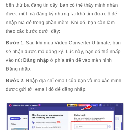
bên thứ ba đáng tin cậy, bạn có thể thấy mình nhận
Tăng âm lượng
được một mã đăng ký nhưng lại khó tìm được ô để
Đồng bộ hóa âm thanh
nhập mã đó trong phần mềm. Khi đó, bạn cần làm
Thay đổi ngày tệp
theo các bước dưới đây:
Trình phát video
Bước 1.
Sau khi mua Video Converter Ultimate, bạn
sẽ nhận được mã đăng ký. Lúc này, bạn có thể nhấp
vào nút
Đăng nhập
ở phía trên để vào màn hình
Đăng nhập.
Bước 2.
Nhập địa chỉ email của bạn và mã xác minh
được gửi tới email đó để đăng nhập.