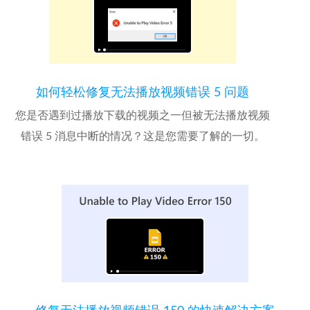
如何轻松修复无法播放视频错误 5 问题
您是否遇到过播放下载的视频之一但被无法播放视频
错误 5 消息中断的情况？这是您需要了解的一切。