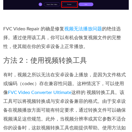
FVC Video Repair 的确是修复
视频无法播放问题
的绝佳选
择。通过使用该工具，你可以有机会恢复视频文件的完整
性，使其能在你的安卓设备上正常播放。
方法 2：使用视频转换工具
有时，视频之所以无法在安卓设备上播放，是因为文件格式
或编码（codec）存在兼容性问题。这种情况下，可以使用
像
FVC Video Converter Ultimate
这样的 视频转换工具。该
工具可以将视频转换成与安卓设备兼容的格式。由于安卓设
备在视频播放方面可能有特定要求，通过转换文件可以确保
视频满足这些规范。此外，当视频分辨率或其它参数不适合
你的设备时，这款视频转换工具也能提供帮助。使用方法如