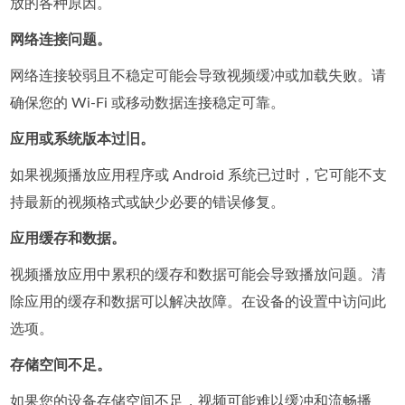
放的各种原因。
网络连接问题。
网络连接较弱且不稳定可能会导致视频缓冲或加载失败。请
确保您的 Wi-Fi 或移动数据连接稳定可靠。
应用或系统版本过旧。
如果视频播放应用程序或 Android 系统已过时，它可能不支
持最新的视频格式或缺少必要的错误修复。
应用缓存和数据。
视频播放应用中累积的缓存和数据可能会导致播放问题。清
除应用的缓存和数据可以解决故障。在设备的设置中访问此
选项。
存储空间不足。
如果您的设备存储空间不足，视频可能难以缓冲和流畅播