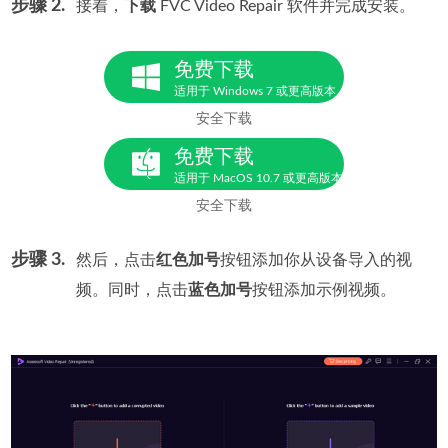
步骤 2.
接着，
下载
FVC Video Repair 软件并完成安装。
免费下载
适用于 Windows 7 或更高版本
安全下载
免费下载
适用于 MacOS 10.7 或更高版本
安全下载
步骤 3.
然后，点击
红色加号
按钮添加你从设备导入的视
频。同时，点击
蓝色加号
按钮添加示例视频。