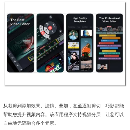
从裁剪到添加效果、滤镜、叠加，甚至逐帧剪切，巧影都能
帮助您提升视频内容。该应用程序支持视频分层，让您可以
自由地无缝融合多个元素。