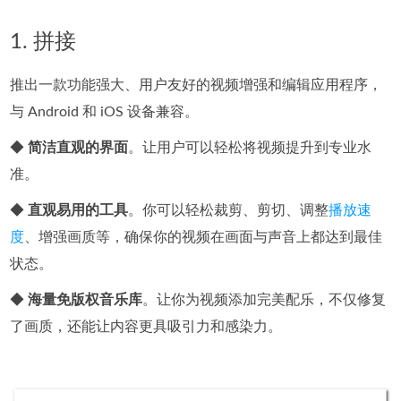
1. 拼接
推出一款功能强大、用户友好的视频增强和编辑应用程序，
与 Android 和 iOS 设备兼容。
◆
简洁直观的界面
。让用户可以轻松将视频提升到专业水
准。
◆
直观易用的工具
。你可以轻松裁剪、剪切、调整
播放速
度
、增强画质等，确保你的视频在画面与声音上都达到最佳
状态。
◆
海量免版权音乐库
。让你为视频添加完美配乐，不仅修复
了画质，还能让内容更具吸引力和感染力。