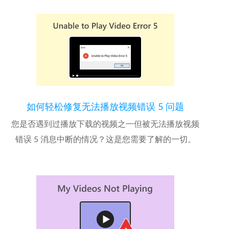
如何轻松修复无法播放视频错误 5 问题
您是否遇到过播放下载的视频之一但被无法播放视频
错误 5 消息中断的情况？这是您需要了解的一切。