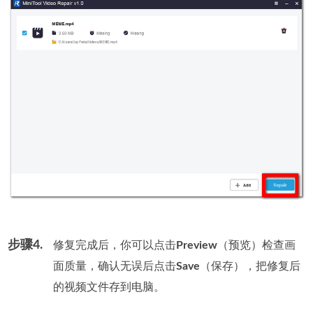
步骤4.
修复完成后，你可以点击
Preview
（预览）检查画
面质量，确认无误后点击
Save
（保存），把修复后
的视频文件存到电脑。