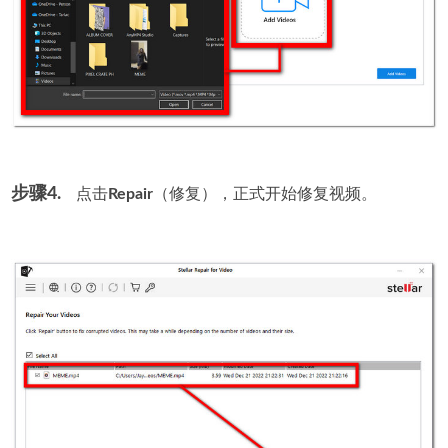
步骤4.
点击
Repair
（修复），正式开始修复视频。