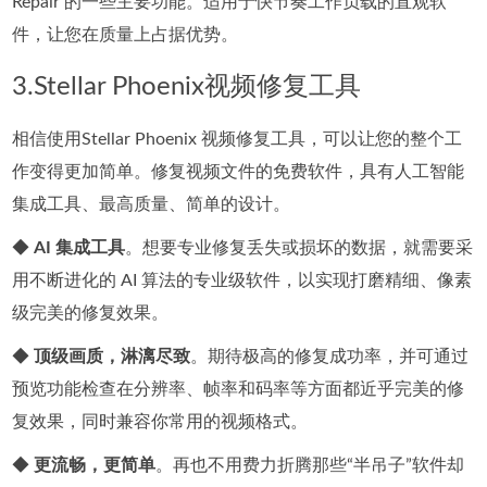
Repair 的一些主要功能。适用于快节奏工作负载的直观软
件，让您在质量上占据优势。
3.Stellar Phoenix视频修复工具
相信使用Stellar Phoenix 视频修复工具，可以让您的整个工
作变得更加简单。修复视频文件的免费软件，具有人工智能
集成工具、最高质量、简单的设计。
◆
AI 集成工具
。想要专业修复丢失或损坏的数据，就需要采
用不断进化的 AI 算法的专业级软件，以实现打磨精细、像素
级完美的修复效果。
◆
顶级画质，淋漓尽致
。期待极高的修复成功率，并可通过
预览功能检查在分辨率、帧率和码率等方面都近乎完美的修
复效果，同时兼容你常用的视频格式。
◆
更流畅，更简单
。再也不用费力折腾那些“半吊子”软件却