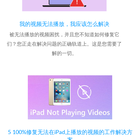
我的视频无法播放，我应该怎么解决
被无法播放的视频困扰，并且您不知道如何修复它
们？您正走在解决问题的正确轨道上。这是您需要了
解的一切。
5 100%修复无法在iPad上播放的视频的工作解决方