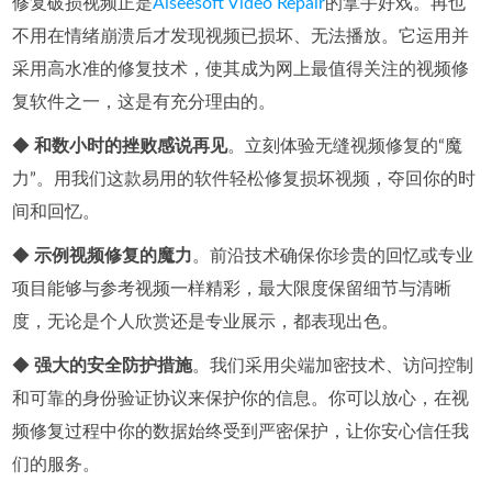
修复破损视频正是
Aiseesoft Video Repair
的拿手好戏。再也
不用在情绪崩溃后才发现视频已损坏、无法播放。它运用并
采用高水准的修复技术，使其成为网上最值得关注的视频修
复软件之一，这是有充分理由的。
◆
和数小时的挫败感说再见
。立刻体验无缝视频修复的“魔
力”。用我们这款易用的软件轻松修复损坏视频，夺回你的时
间和回忆。
◆
示例视频修复的魔力
。前沿技术确保你珍贵的回忆或专业
项目能够与参考视频一样精彩，最大限度保留细节与清晰
度，无论是个人欣赏还是专业展示，都表现出色。
◆
强大的安全防护措施
。我们采用尖端加密技术、访问控制
和可靠的身份验证协议来保护你的信息。你可以放心，在视
频修复过程中你的数据始终受到严密保护，让你安心信任我
们的服务。