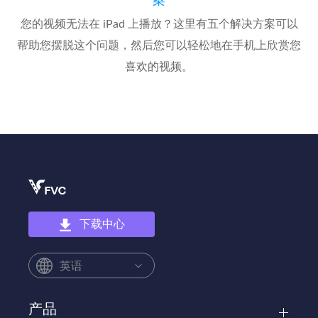
案
您的视频无法在 iPad 上播放？这里有五个解决方案可以
帮助您摆脱这个问题，然后您可以轻松地在手机上欣赏您
喜欢的视频。
下载中心
英语
产品