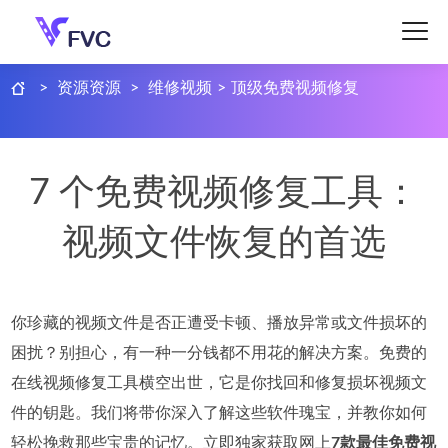
>
资源资源
>
维修视频
>
顶级免费视频修复
7 个免费视频修复工具：
视频文件恢复的首选
你珍藏的视频文件是否正遭受卡顿、播放异常或文件损坏的
困扰？别担心，有一种一分钱都不用花的解决方案。免费的
在线视频修复工具横空出世，它是你找回和修复损坏视频文
件的钥匙。我们将带你深入了解这些软件瑰宝，并教你如何
轻松挽救那些宝贵的记忆。立即独家获取网上
7款最佳免费视