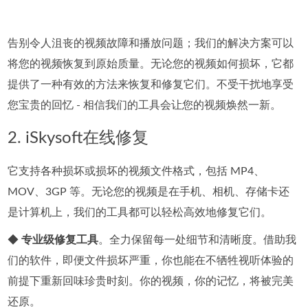
告别令人沮丧的视频故障和播放问题；我们的解决方案可以
将您的视频恢复到原始质量。无论您的视频如何损坏，它都
提供了一种有效的方法来恢复和修复它们。不受干扰地享受
您宝贵的回忆 - 相信我们的工具会让您的视频焕然一新。
2. iSkysoft在线修复
它支持各种损坏或损坏的视频文件格式，包括 MP4、
MOV、3GP 等。无论您的视频是在手机、相机、存储卡还
是计算机上，我们的工具都可以轻松高效地修复它们。
◆
专业级修复工具
。全力保留每一处细节和清晰度。借助我
们的软件，即便文件损坏严重，你也能在不牺牲视听体验的
前提下重新回味珍贵时刻。你的视频，你的记忆，将被完美
还原。