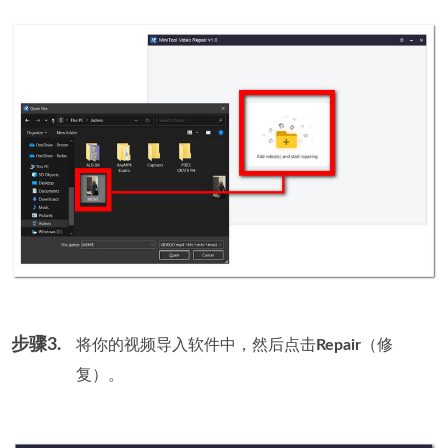
步骤3.
将你的视频导入软件中，然后点击
Repair
（修
复）。