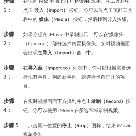
步骤
在你的 Mac 电脑上打开
iMovie
应用。在工具栏中
1：
点击
导入（Import）
按钮。你可以先点击顶部工具
栏中的
媒体（Media）
按钮，然后找到导入按钮。
步骤
如果你想在 iMovie 中录制自己，可以在'摄像头
2：
（Cameras）'部分选择内置摄像头。实时视频画面
会出现在
导入（Import）
窗口中。
步骤
在
导入至（Import to）
列表中，你可以根据需要选
3：
择现有事件、创建新事件，或选择当前打开的项
目。
步骤
在实时视频画面下方找到并点击
录制（Record）
按
4：
钮。你可以使用 iMovie 在所选区域录制视频。
步骤 5
：点击同一位置的
停止（Stop）
图标，结束 iMovie
视频录制。