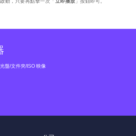
動啟動，只要再點擊一次「
立即播放
」按鈕即可。
器
盤/文件夾/ISO 映像