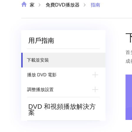
家
免費DVD播放器
指南
用戶指南
首
下載並安裝
成
播放 DVD 電影
打開 DVD 光盤/文件
調整播放設置
控製播放過程
調整效果
DVD 和視頻播放解決方
更改音頻/字幕軌道
案
調整偏好
拍攝快照