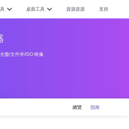
具
桌面工具
資源資源
支持
器
盤/文件夾/ISO 映像
總覽
指南