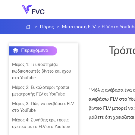
>
Πόρος
>
Μετατροπή FLV
>
FLV στο YouTub
Τρόπ
Περιεχόμενα
Μέρος 1: Τι υποστηρίζει
κωδικοποιητές βίντεο και ήχου
στο YouTube
Μέρος 2: Ευκολότεροι τρόποι
“Μόλις ανέβασα ένα α
μετατροπής FLV σε YouTube
ανεβάσω FLV στο Yo
Μέρος 3: Πώς να ανεβάσετε FLV
βίντεο FLV μπορεί να
στο YouTube
μάθετε ό,τι χρειάζετα
Μέρος 4: Συνήθεις ερωτήσεις
σχετικά με το FLV στο YouTube