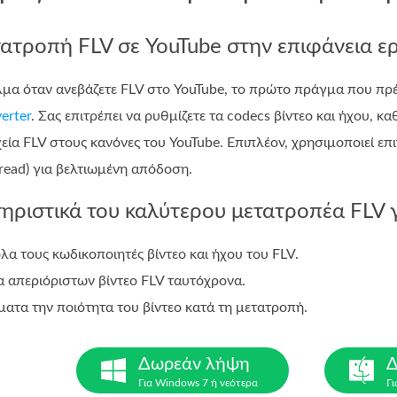
ατροπή FLV σε YouTube στην επιφάνεια ε
α όταν ανεβάζετε FLV στο YouTube, το πρώτο πράγμα που πρέπε
erter
. Σας επιτρέπει να ρυθμίζετε τα codecs βίντεο και ήχου, κ
ία FLV στους κανόνες του YouTube. Επιπλέον, χρησιμοποιεί επι
hread) για βελτιωμένη απόδοση.
ηριστικά του καλύτερου μετατροπέα FLV γ
α τους κωδικοποιητές βίντεο και ήχου του FLV.
α απεριόριστων βίντεο FLV ταυτόχρονα.
ατα την ποιότητα του βίντεο κατά τη μετατροπή.
Δωρεάν λήψη
Δ
Για Windows 7 ή νεότερα
Γι