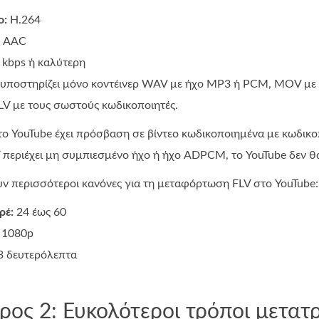
ο:
Η.264
AAC
kbps ή καλύτερη
e υποστηρίζει μόνο κοντέινερ WAV με ήχο MP3 ή PCM, MOV με
LV με τους σωστούς κωδικοποιητές.
ο YouTube έχει πρόσβαση σε βίντεο κωδικοποιημένα με κωδικο
V περιέχει μη συμπιεσμένο ήχο ή ήχο ADPCM, το YouTube δεν θα
υν περισσότεροι κανόνες για τη μεταφόρτωση FLV στο YouTube:
ρέ:
24 έως 60
1080p
 δευτερόλεπτα
ρος 2: Ευκολότεροι τρόποι μετατ