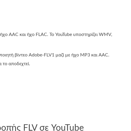
 ήχο AAC και ήχο FLAC. Το YouTube υποστηρίζει WMV,
ποιητή βίντεο Adobe-FLV1 μαζί με ήχο MP3 και AAC.
 το αποδεχτεί.
ροπής FLV σε YouTube