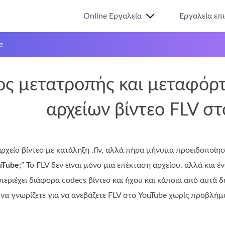
Online Εργαλεία
Εργαλεία επ
e
ος μετατροπής και μεταφόρ
αρχείων βίντεο FLV στ
ρχείο βίντεο με κατάληξη .flv, αλλά πήρα μήνυμα προειδοποίησ
uTube
;” Το FLV δεν είναι μόνο μια επέκταση αρχείου, αλλά και έν
 περιέχει διάφορα codecs βίντεο και ήχου και κάποια από αυτά 
ι να γνωρίζετε για να ανεβάζετε FLV στο YouTube χωρίς προβλήμ