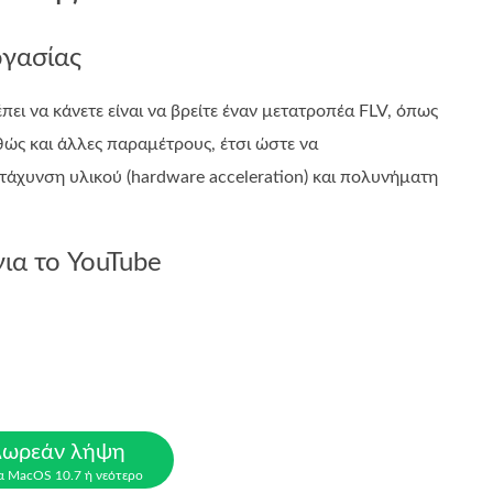
ργασίας
ι να κάνετε είναι να βρείτε έναν μετατροπέα FLV, όπως
αθώς και άλλες παραμέτρους, έτσι ώστε να
τάχυνση υλικού (hardware acceleration) και πολυνήματη
ια το YouTube
ωρεάν λήψη
α MacOS 10.7 ή νεότερο