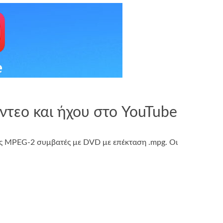
ίντεο και ήχου στο YouTube
ές MPEG-2 συμβατές με DVD με επέκταση .mpg. Οι