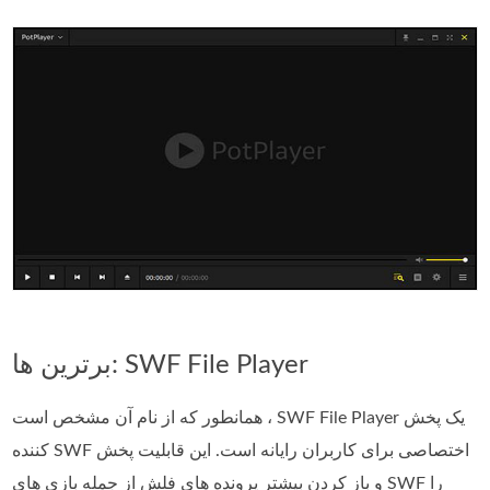
برترین ها: SWF File Player
همانطور که از نام آن مشخص است ، SWF File Player یک پخش
کننده SWF اختصاصی برای کاربران رایانه است. این قابلیت پخش
و باز کردن بیشتر پرونده های فلش از جمله بازی های SWF را