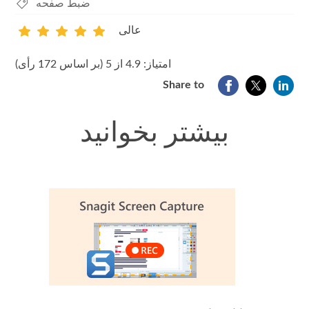
ضبط صفحه
عالی
1
2
3
4
5
امتیاز: 4.9 از 5 (بر اساس 172 رأی)
Share to
بیشتر بخوانید