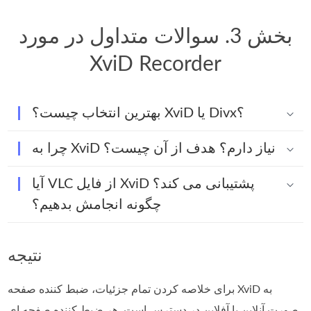
بخش 3. سوالات متداول در مورد
XviD Recorder
بهترین انتخاب چیست؟ XviD یا Divx؟
چرا به XviD نیاز دارم؟ هدف از آن چیست؟
آیا VLC از فایل XviD پشتیبانی می کند؟
چگونه انجامش بدهیم؟
نتیجه
برای خلاصه کردن تمام جزئیات، ضبط کننده صفحه XviD به
صورت آنلاین یا آفلاین در دسترس است. هر ضبط کننده صفحه ای