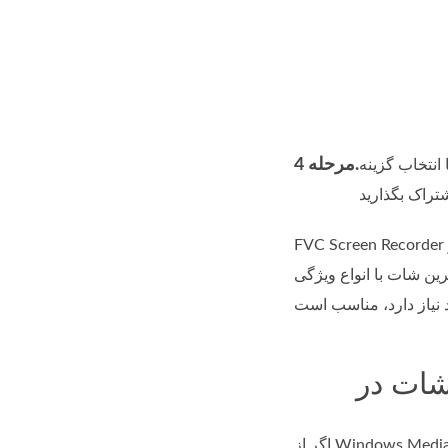
مرحله 4.
 گزینه Scrolling Window، نرم‌افزار به‌طور خودکار اسکرین‌شات می‌گیرد. اکنون می‌توانید برای ثبت تمام اطلاعات موردنیاز خود به پایین
FVC Screen Recorder یک ابزار قابل اعتماد است که می تواند برای گرفتن اسکرین شات از یک ویدیو در Windows Media Player استفاده شود. این نرم
ین شات با انواع ویژگی
اگر از Windows Media Player استفاده می کنید و نیاز به گرفتن اسکرین شات دارید، نیازی به دانلود هیچ ابزار شخص ثالثی نیست. برای گرفتن عکس از یک