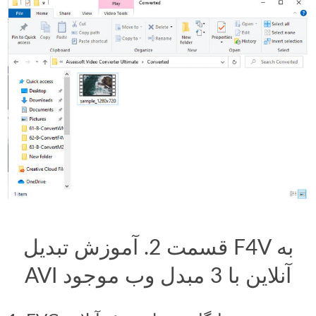
قسمت 2. آموزش تبدیل F4V به
AVI آنلاین با 3 مبدل وب موجود