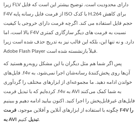
زیرا FLV دارای محدودیت است. توضیح بیشتر این است که فایل
F4V از فرمت فایل رسانه پایه ISO با کدک H.264 برای کاهش
حجم فایل استفاده می کند. اگرچه فرمت دارای خروجی با کیفیت
بالا است، اما F4V نسبت به فرمت های دیگر سازگاری کمتری
دارد. و نه تنها این، بلکه این قالب نیز به تدریج حذف شده است زیرا
Adobe Flash Player قبلاً بازنشسته شده است.
پس اگر شما هم مثل دیگران با این مشکل روبه‌رو هستید که
فایل‌های ‎.f4v‎ آن‌ها روی پخش‌کننده‌ٔ رسانه‌شان اجرا نمی‌شود، به
خواندن ادامه دهید. ما مجموعه‌ای از ابزارهای مختلف را گردآوری
کرده‌ایم که با تبدیل فرمت ‎.f4v‎ به AVI به شما کمک می‌کنند
فایل‌های غیرقابل‌پخش را اجرا کنید. اکنون بیایید ادامه دهیم و ببینیم
چگونه با استفاده از ابزارهای آنلاین و آفلاین موجود،
فرمت F4V را
کنیم.
به AVI تبدیل