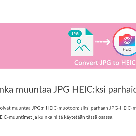
inka muuntaa JPG HEIC:ksi parhai
 voivat muuntaa JPG:n HEIC-muotoon; siksi parhaan JPG-HEIC-mu
IC-muuntimet ja kuinka niitä käytetään tässä osassa.