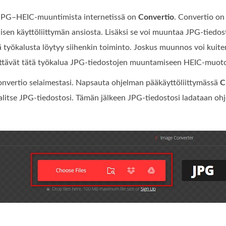
JPG–HEIC-muuntimista internetissä on
Convertio
. Convertio o
isen käyttöliittymän ansiosta. Lisäksi se voi muuntaa JPG‑tiedos
 työkalusta löytyy siihenkin toiminto. Joskus muunnos voi kuiten
ttävät tätä työkalua JPG-tiedostojen muuntamiseen HEIC-muot
nvertio selaimestasi. Napsauta ohjelman pääkäyttöliittymässä
C
alitse JPG‑tiedostosi. Tämän jälkeen JPG‑tiedostosi ladataan oh