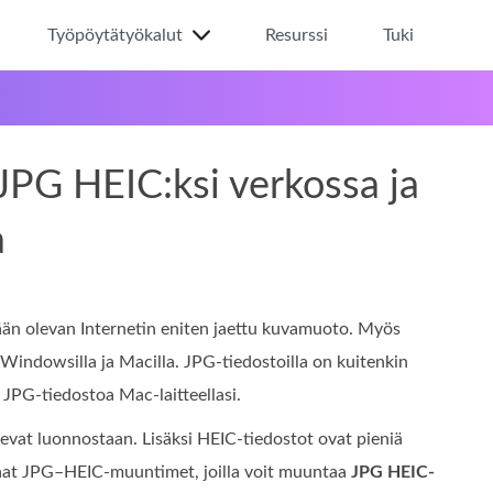
Työpöytätyökalut
Resurssi
Tuki
JPG HEIC:ksi verkossa ja
a
ään olevan Internetin eniten jaettu kuvamuoto. Myös
n Windowsilla ja Macilla. JPG-tiedostoilla on kuitenkin
a JPG-tiedostoa Mac-laitteellasi.
evat luonnostaan. Lisäksi HEIC‑tiedostot ovat pieniä
rhaat JPG–HEIC-muuntimet, joilla voit muuntaa
JPG HEIC-