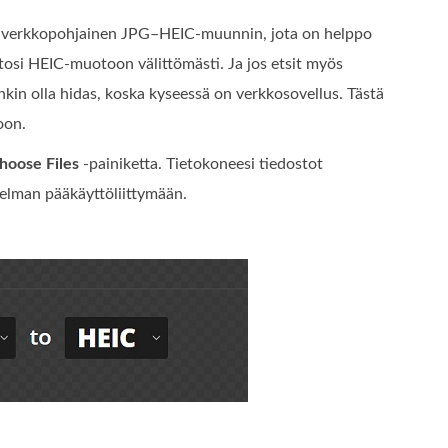
n verkkopohjainen JPG–HEIC-muunnin, jota on helppo
tosi HEIC‑muotoon välittömästi. Ja jos etsit myös
kin olla hidas, koska kyseessä on verkkosovellus. Tästä
oon.
hoose Files
‑painiketta. Tietokoneesi tiedostot
jelman pääkäyttöliittymään.