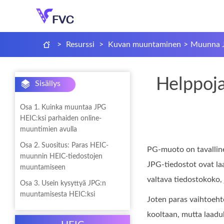
>
Resurssi
>
Kuvan muuntaminen
>
Muunna J
Helppoja
Sisällys
Osa 1. Kuinka muuntaa JPG
HEIC:ksi parhaiden online-
muuntimien avulla
Osa 2. Suositus: Paras HEIC-
PG-muoto on tavalline
muunnin HEIC-tiedostojen
JPG-tiedostot ovat laa
muuntamiseen
valtava tiedostokoko, 
Osa 3. Usein kysyttyä JPG:n
muuntamisesta HEIC:ksi
Joten paras vaihtoeht
kooltaan, mutta laadu