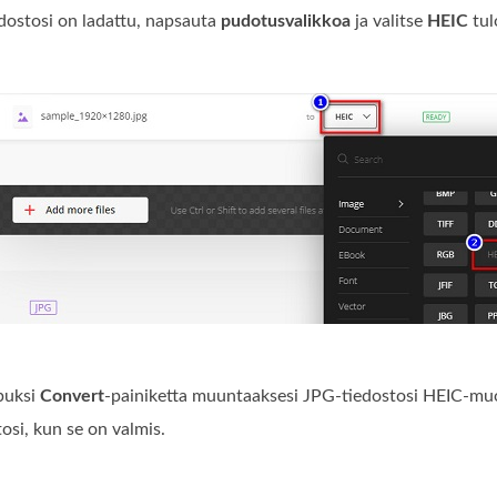
ostosi on ladattu, napsauta
pudotusvalikkoa
ja valitse
HEIC
tul
puksi
Convert
‑painiketta muuntaaksesi JPG‑tiedostosi HEIC‑mu
osi, kun se on valmis.