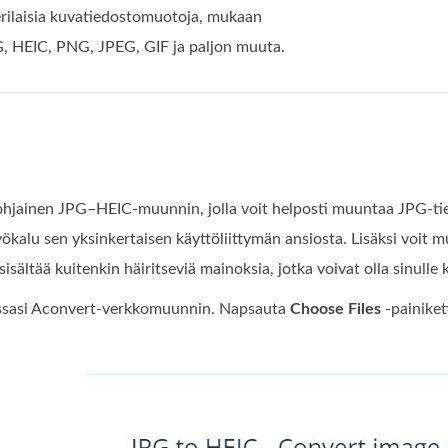
erilaisia kuvatiedostomuotoja, mukaan
G, HEIC, PNG, JPEG, GIF ja paljon muuta.
hjainen JPG–HEIC-muunnin, jolla voit helposti muuntaa JPG‑t
yökalu sen yksinkertaisen käyttöliittymän ansiosta. Lisäksi voit m
isältää kuitenkin häiritseviä mainoksia, jotka voivat olla sinulle ki
ssasi Aconvert-verkkomuunnin. Napsauta
Choose Files
‑painiket