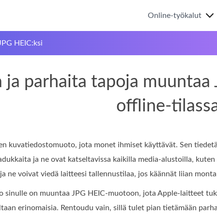
Online-työkalut
PG HEIC:ksi
 ja parhaita tapoja muuntaa 
offline-tilass
n kuvatiedostomuoto, jota monet ihmiset käyttävät. Sen tiedet
dukkaita ja ne ovat katseltavissa kaikilla media-alustoilla, kute
ja ne voivat viedä laitteesi tallennustilaa, jos käännät liian mont
o sinulle on muuntaa JPG HEIC-muotoon, jota Apple-laitteet tuk
ltaan erinomaisia. Rentoudu vain, sillä tulet pian tietämään pa