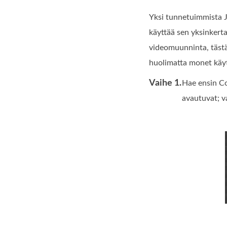
Yksi tunnetuimmista 
käyttää sen yksinkerta
videomuunninta, tästä
huolimatta monet käy
Vaihe 1.
Hae ensin Co
avautuvat; v