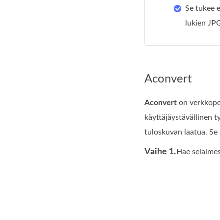
Se tukee 
lukien JP
Aconvert
Aconvert
on verkkopo
käyttäjäystävällinen t
tuloskuvan laatua. Se s
Vaihe 1.
Hae selaime