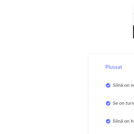
Plussat
Siinä on 
Se on turv
Siinä on h