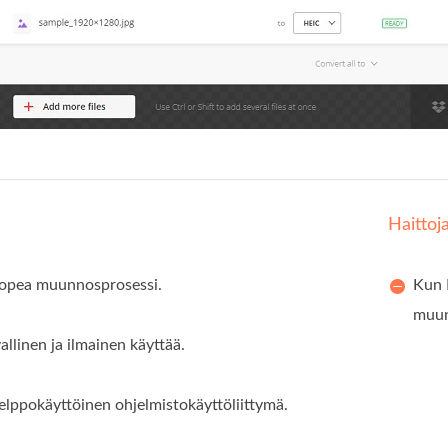
Haittoj
nopea muunnosprosessi.
Kun 
muun
allinen ja ilmainen käyttää.
elppokäyttöinen ohjelmistokäyttöliittymä.