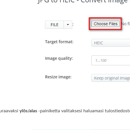
uraavaksi
ylös/alas
‑painiketta valitaksesi haluamasi tulostiedo