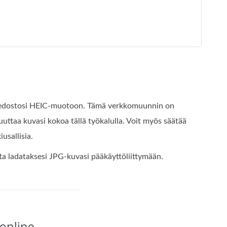
iedostosi HEIC‑muotoon. Tämä verkkomuunnin on
uuttaa kuvasi kokoa tällä työkalulla. Voit myös säätää
usallisia.
ta ladataksesi JPG‑kuvasi pääkäyttöliittymään.