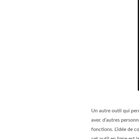
Un autre outil qui pe
avec d’autres personn
fonctions. L’idée de c
cet outil en ligne est