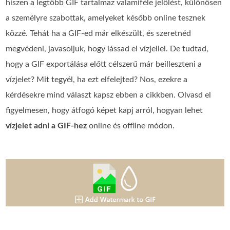
hiszen a legtöbb GIF tartalmaz valamiféle jelölést, különösen
a személyre szabottak, amelyeket később online tesznek
közzé. Tehát ha a GIF-ed már elkészült, és szeretnéd
megvédeni, javasoljuk, hogy lássad el vízjellel. De tudtad,
hogy a GIF exportálása előtt célszerű már beilleszteni a
vízjelet? Mit tegyél, ha ezt elfelejted? Nos, ezekre a
kérdésekre mind választ kapsz ebben a cikkben. Olvasd el
figyelmesen, hogy átfogó képet kapj arról, hogyan lehet
vízjelet adni a GIF-hez
online és offline módon.