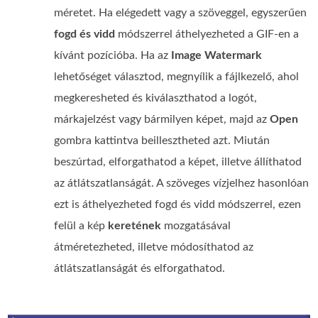
méretet. Ha elégedett vagy a szöveggel, egyszerűen
fogd és vidd
módszerrel áthelyezheted a GIF-en a
kívánt pozícióba. Ha az
Image Watermark
lehetőséget választod, megnyílik a fájlkezelő, ahol
megkeresheted és kiválaszthatod a logót,
márkajelzést vagy bármilyen képet, majd az
Open
gombra kattintva beillesztheted azt. Miután
beszúrtad, elforgathatod a képet, illetve állíthatod
az átlátszatlanságát. A szöveges vízjelhez hasonlóan
ezt is áthelyezheted fogd és vidd módszerrel, ezen
felül a kép
keretének
mozgatásával
átméretezheted, illetve módosíthatod az
átlátszatlanságát és elforgathatod.