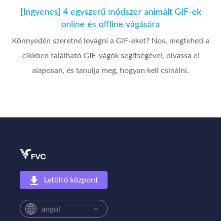
[Ingyenes] 4 egyszerű módszer animált GIF-ek
online és offline vágására
Könnyedén szeretné levágni a GIF-eket? Nos, megteheti a
cikkben található GIF-vágók segítségével, olvassa el
alaposan, és tanulja meg, hogyan kell csinálni.
Letöltő központ
angol