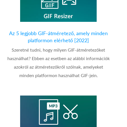
Az 5 legjobb GIF-átméretező, amely minden
platformon elérhető [2022]
Szeretné tudni, hogy milyen GIF-átméretezőket
használhat? Ebben az esetben az alábbi információk
azokról az átméretezőkről szólnak, amelyeket
minden platformon használhat GIF-jein.