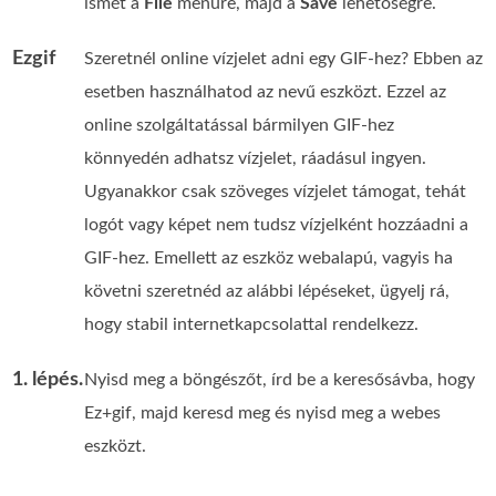
ismét a
File
menüre, majd a
Save
lehetőségre.
Ezgif
Szeretnél online vízjelet adni egy GIF-hez? Ebben az
esetben használhatod az
nevű eszközt. Ezzel az
online szolgáltatással bármilyen GIF-hez
könnyedén adhatsz vízjelet, ráadásul ingyen.
Ugyanakkor csak szöveges vízjelet támogat, tehát
logót vagy képet nem tudsz vízjelként hozzáadni a
GIF-hez. Emellett az eszköz webalapú, vagyis ha
követni szeretnéd az alábbi lépéseket, ügyelj rá,
hogy stabil internetkapcsolattal rendelkezz.
1. lépés.
Nyisd meg a böngészőt, írd be a keresősávba, hogy
Ez+gif, majd keresd meg és nyisd meg a webes
eszközt.