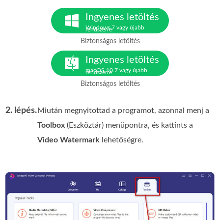
Ingyenes letöltés
Windows 7 vagy újabb
rendszerre
Biztonságos letöltés
Ingyenes letöltés
macOS 10.7 vagy újabb
rendszerre
Biztonságos letöltés
2. lépés.
Miután megnyitottad a programot, azonnal menj a
Toolbox
(Eszköztár) menüpontra, és kattints a
Video Watermark
lehetőségre.