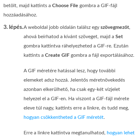
betölt, majd kattints a
Choose File
gombra a GIF-fájl
hozzáadásához.
3. lépés.
A weboldal jobb oldalán találsz egy
szövegmezőt
,
ahová beírhatod a kívánt szöveget, majd a
Set
gombra kattintva ráhelyezheted a GIF-re. Ezután
kattints a
Create GIF
gombra a fájl exportálásához.
A GIF méretére hatással lesz, hogy további
elemeket adsz hozzá. Jelentős méretnövekedés
azonban elkerülhető, ha csak egy-két vízjelet
helyezel el a GIF-en. Ha viszont a GIF-fájl mérete
eleve túl nagy, kattints erre a linkre, és tudd meg,
hogyan csökkentheted a GIF méretét
.
Erre a linkre kattintva megtanulhatod,
hogyan lehet