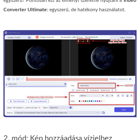
egyszerű? Pontosan ezt az élményt szeretné nyújtani a
Video
Converter Ultimate
: egyszerű, de hatékony használatot.
2. mód: Kép hozzáadása vízjelhez