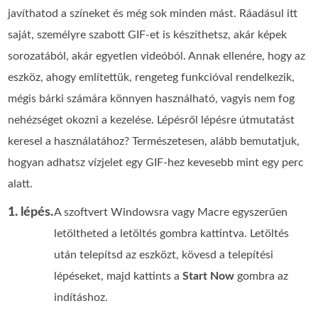
javíthatod a színeket és még sok minden mást. Ráadásul itt
saját, személyre szabott GIF-et is készíthetsz, akár képek
sorozatából, akár egyetlen videóból. Annak ellenére, hogy az
eszköz, ahogy említettük, rengeteg funkcióval rendelkezik,
mégis bárki számára könnyen használható, vagyis nem fog
nehézséget okozni a kezelése. Lépésről lépésre útmutatást
keresel a használatához? Természetesen, alább bemutatjuk,
hogyan adhatsz vízjelet egy GIF-hez kevesebb mint egy perc
alatt.
1. lépés.
A szoftvert Windowsra vagy Macre egyszerűen
letöltheted a letöltés gombra kattintva. Letöltés
után telepítsd az eszközt, kövesd a telepítési
lépéseket, majd kattints a
Start Now
gombra az
indításhoz.