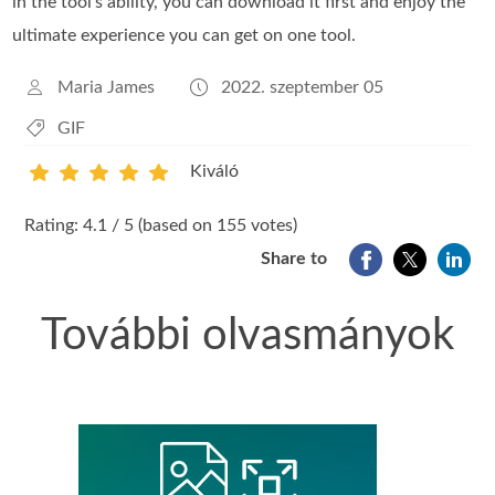
in the tool's ability, you can download it first and enjoy the
ultimate experience you can get on one tool.
Maria James
2022. szeptember 05
GIF
Kiváló
1
2
3
4
5
Rating: 4.1 / 5 (based on 155 votes)
Share to
További olvasmányok