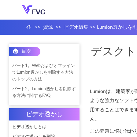
>>
資源
>>
ビデオ編集
>>
Lumion透かしを
デスクト
目次
パート1。Webおよびオフライン
でLumion透かしを削除する方法
のトップの方法
パート2。Lumion透かしを削除す
Lumionは、建築
る方法に関するFAQ
ような強力なソフト
用することはできま
ビデオ透かし
ん。
ビデオ透かしとは
この問題に悩む代わり
ビデオの透かしを削除