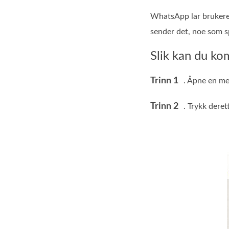
WhatsApp lar bruker
sender det, noe som sp
Slik kan du ko
Trinn 1
. Åpne en m
Trinn 2
. Trykk deret