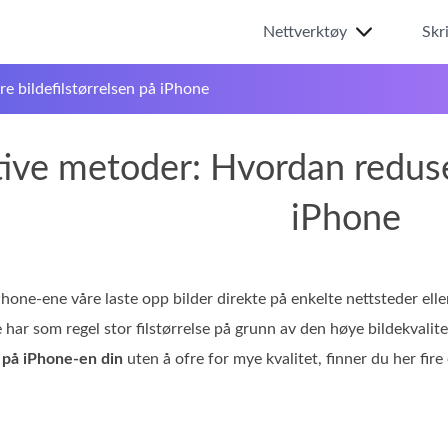
Nettverktøy
Skr
e bildefilstørrelsen på iPhone
tive metoder: Hvordan reduse
iPhone
hone-ene våre laste opp bilder direkte på enkelte nettsteder ell
 har som regel stor filstørrelse på grunn av den høye bildekvali
r på iPhone-en din
uten å ofre for mye kvalitet, finner du her fire