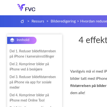
>
Ressurs
>
Bilderedigering
>
Hvordan reduser
4 effek
Innhold
Del 1. Reduser bildefilstørrelsen
på iPhone i kamerainnstillinger
Del 2. Komprimer bilder på
iPhone ved å beskjære
Vanligvis må vi med iP
Del 3. Reduser bildefilstørrelsen
bilder tatt med iPhone
på iPhone via app for sosiale
filstørrelsen på bilde
medier
dem alle!
Del 4. Komprimer bilder på
iPhone med Online Tool