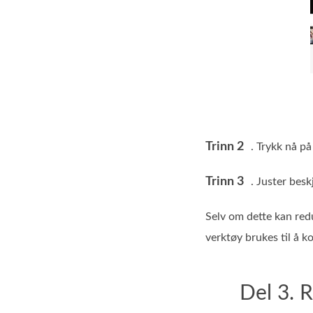
Trinn 2
. Trykk nå p
Trinn 3
. Juster besk
Selv om dette kan redu
verktøy brukes til å k
Del 3. R