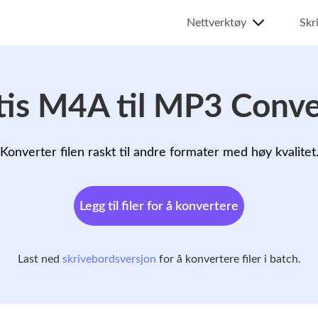
Nettverktøy
Skr
tis M4A til MP3 Conve
Konverter filen raskt til andre formater med høy kvalitet
Legg til filer for å konvertere
Last ned
skrivebordsversjon
for å konvertere filer i batch.