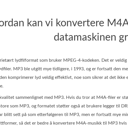
ordan kan vi konvertere M4A
datamaskinen gr
ietært lydfilformat som bruker MPEG-4-kodeken. Det er veldig l
 lydfiler. MP3 ble utgitt mye tidligere, i 1993, og er fortsatt den
 den komprimerer lyd veldig effektivt, noe som sikrer at det ikke 
e.
kvalitet sammenlignet med MP3. Hvis du tror at M4A-filer er stør
tore som MP3, og formatet støtter også at brukere legger til DRM
ar blitt sett på som etterfølgeren til MP3, men er fortsatt mye 
ttformer, så det er bedre å konvertere M4A-musikk til MP3 hvis v