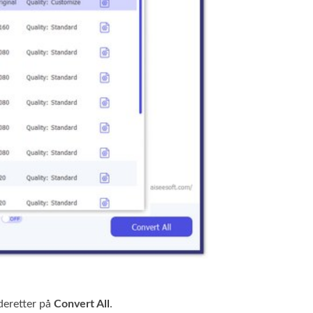
deretter på
Convert All
.