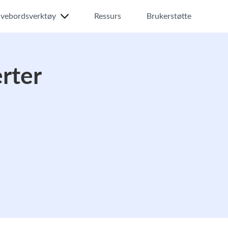
ivebordsverktøy
Ressurs
Brukerstøtte
rter
.