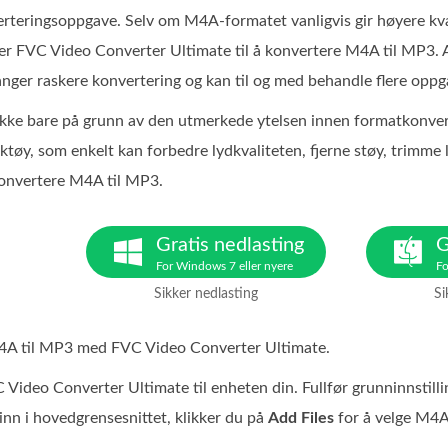
erteringsoppgave. Selv om M4A‑formatet vanligvis gir høyere kva
uker FVC Video Converter Ultimate til å konvertere M4A til MP3
anger raskere konvertering og kan til og med behandle flere oppga
 ikke bare på grunn av den utmerkede ytelsen innen formatkonvert
ktøy, som enkelt kan forbedre lydkvaliteten, fjerne støy, trimme
konvertere M4A til MP3.
Gratis nedlasting
G
For Windows 7 eller nyere
Fo
Sikker nedlasting
Si
M4A til MP3 med FVC Video Converter Ultimate.
 Video Converter Ultimate til enheten din. Fullfør grunninnstil
nn i hovedgrensesnittet, klikker du på
Add Files
for å velge M4A‑