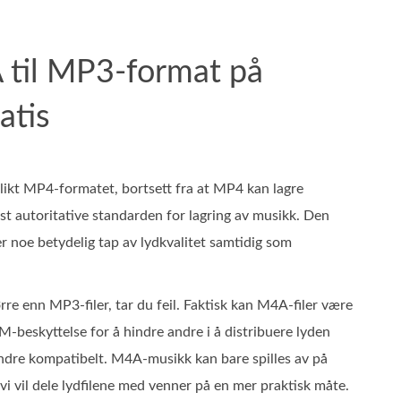
 til MP3-format på
atis
ikt MP4-formatet, bortsett fra at MP4 kan lagre
 mest autoritative standarden for lagring av musikk. Den
er noe betydelig tap av lydkvalitet samtidig som
re enn MP3-filer, tar du feil. Faktisk kan M4A-filer være
‑beskyttelse for å hindre andre i å distribuere lyden
mindre kompatibelt. M4A-musikk kan bare spilles av på
i vil dele lydfilene med venner på en mer praktisk måte.