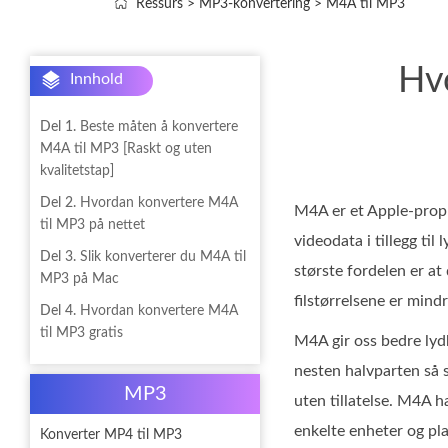
Ressurs
>
MP3-konvertering
>
M4A til MP3
Hv
Innhold
Del 1.
Beste måten å konvertere
M4A til MP3 [Raskt og uten
kvalitetstap]
Del 2.
Hvordan konvertere M4A
M4A er et Apple-propr
til MP3 på nettet
videodata i tillegg til
Del 3.
Slik konverterer du M4A til
største fordelen er at
MP3 på Mac
filstørrelsene er mindr
Del 4.
Hvordan konvertere M4A
til MP3 gratis
M4A gir oss bedre lyd
nesten halvparten så s
MP3
uten tillatelse. M4A h
enkelte enheter og pla
Konverter MP4 til MP3