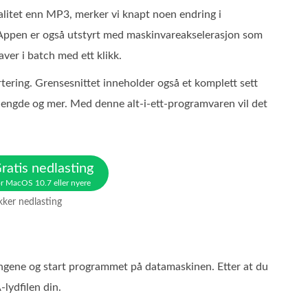
litet enn MP3, merker vi knapt noen endring i
. Appen er også utstyrt med maskinvareakselerasjon som
ver i batch med ett klikk.
ering. Grensesnittet inneholder også et komplett sett
 lengde og mer. Med denne alt-i-ett-programvaren vil det
ratis nedlasting
r MacOS 10.7 eller nyere
kker nedlasting
lingene og start programmet på datamaskinen. Etter at du
lydfilen din.