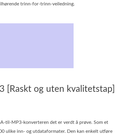
ilhørende trinn‑for‑trinn‑veiledning.
 [Raskt og uten kvalitetstap]
‑til‑MP3‑konverteren det er verdt å prøve. Som et
 ulike inn‑ og utdataformater. Den kan enkelt utføre