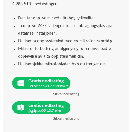
4 988 518+ nedlastinger
Den tar opp lyder med ultrahøy lydkvalitet.
Ta opp lyd 24/7 så lenge du har nok lagringsplass på
datamaskinstasjonen.
Du kan ta opp systemlyd med en mikrofon samtidig.
Mikrofonforbedring er tilgjengelig for en mye bedre
opplevelse av å ta opp stemmen din.
Du kan sjekke mikrofonlyden hvis du trenger det.
Gratis nedlasting
For Windows 7 eller nyere
Sikker nedlasting
Gratis nedlasting
For MacOS 10.7 eller
nyere
Sikker nedlasting