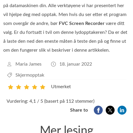
på datamaskinen din. Alle verktøyene vi har presentert her
vil hjelpe deg med opptak. Men hvis du ser etter et program
som overgår de andre, bør
FVC Screen Recorder
være ditt
valg. Er du fortsatt i tvil om denne lydopptakeren? Da er det
å laste den ned den eneste måten å teste den på og finne ut
om den fungerer slik vi beskriver i denne artikkelen.
Maria James
18. januar 2022
Skjermopptak
Utmerket
1
2
3
4
5
Vurdering: 4,1 / 5 (basert på 112 stemmer)
Share to
Mer lesing