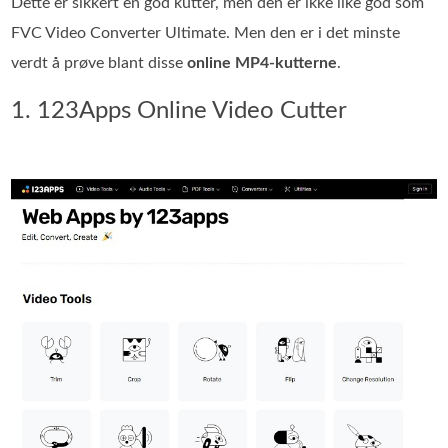
Dette er sikkert en god kutter, men den er ikke like god som
FVC Video Converter Ultimate. Men den er i det minste
verdt å prøve blant disse
online MP4‑kutterne
.
1. 123Apps Online Video Cutter