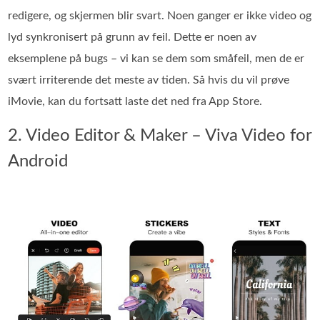
redigere, og skjermen blir svart. Noen ganger er ikke video og
lyd synkronisert på grunn av feil. Dette er noen av
eksemplene på bugs – vi kan se dem som småfeil, men de er
svært irriterende det meste av tiden. Så hvis du vil prøve
iMovie, kan du fortsatt laste det ned fra App Store.
2. Video Editor & Maker – Viva Video for
Android