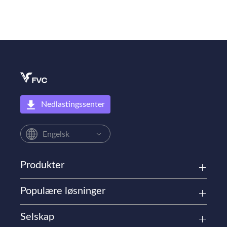
Nedlastingssenter
Engelsk
Produkter
Populære løsninger
Selskap