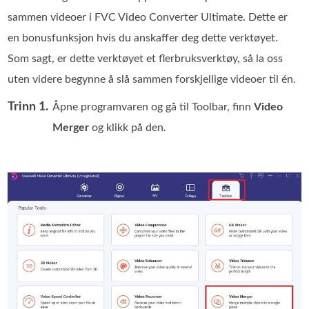
sammen videoer i FVC Video Converter Ultimate. Dette er
en bonusfunksjon hvis du anskaffer deg dette verktøyet.
Som sagt, er dette verktøyet et flerbruksverktøy, så la oss
uten videre begynne å slå sammen forskjellige videoer til én.
Trinn 1.
Åpne programvaren og gå til Toolbar, finn
Video
Merger
og klikk på den.