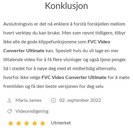
Konklusjon
Avslutningsvis er det nå enklere å forstå forskjellen mellom
hvert verktøy du kan bruke. Men som nevnt tidligere, tilbyr
ikke alle de gode klippefunksjonene som
FVC Video
Converter Ultimate
kan. Spesielt hvis du vil lage en mer
tiltalende video for å få flere visninger og også tjene penger.
Så i stedet for å nøye deg med et midlertidig alternativ,
hvorfor ikke velge
FVC Video Converter Ultimate
for å møte
fremtiden og få den beste versjonen for deg selv.
Maria James
02. september 2022
Videoredigering
Utmerket