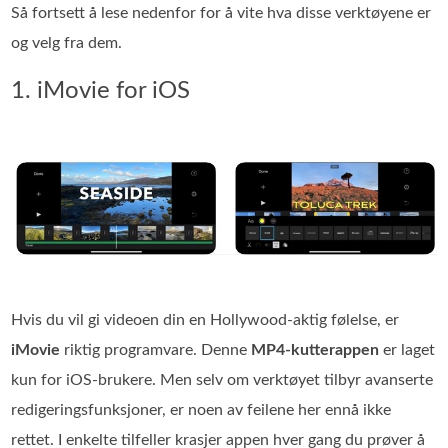
Så fortsett å lese nedenfor for å vite hva disse verktøyene er
og velg fra dem.
1. iMovie for iOS
Hvis du vil gi videoen din en Hollywood-aktig følelse, er
iMovie
riktig programvare. Denne
MP4‑kutterappen
er laget
kun for iOS‑brukere. Men selv om verktøyet tilbyr avanserte
redigeringsfunksjoner, er noen av feilene her ennå ikke
rettet. I enkelte tilfeller krasjer appen hver gang du prøver å