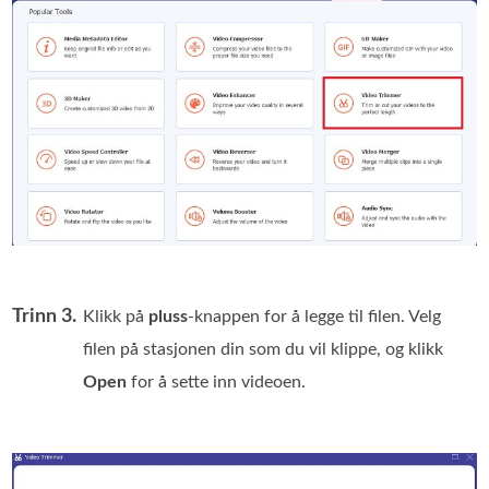
Trinn 3.
Klikk på
pluss
-knappen for å legge til filen. Velg
filen på stasjonen din som du vil klippe, og klikk
Open
for å sette inn videoen.