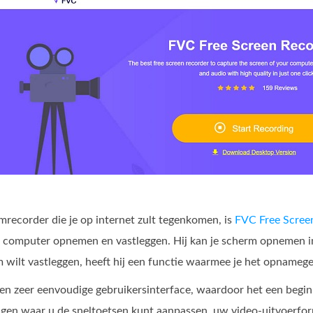
mrecorder die je op internet zult tegenkomen, is
FVC Free Scree
 je computer opnemen en vastleggen. Hij kan je scherm opnemen in
m wilt vastleggen, heeft hij een functie waarmee je het opname
en zeer eenvoudige gebruikersinterface, waardoor het een beginn
ngen waar u de sneltoetsen kunt aanpassen, uw video-uitvoerfo