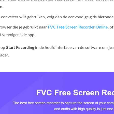
n.
e converter wilt gebruiken, volg dan de eenvoudige gids hieronde
rowser die je gebruikt naar
FVC Free Screen Recorder Online
, o
rt vervolgens de app.
knop
Start Recording
in de hoofdinterface van de software om je 
kader.