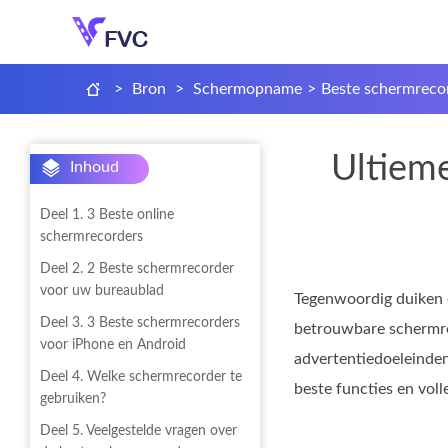
>
Bron
>
Schermopname
>
Beste schermreco
Ultiem
Inhoud
Deel 1. 3 Beste online
schermrecorders
Deel 2. 2 Beste schermrecorder
voor uw bureaublad
Tegenwoordig duiken 
Deel 3. 3 Beste schermrecorders
betrouwbare schermre
voor iPhone en Android
advertentiedoeleinde
Deel 4. Welke schermrecorder te
beste functies en voll
gebruiken?
Deel 5. Veelgestelde vragen over