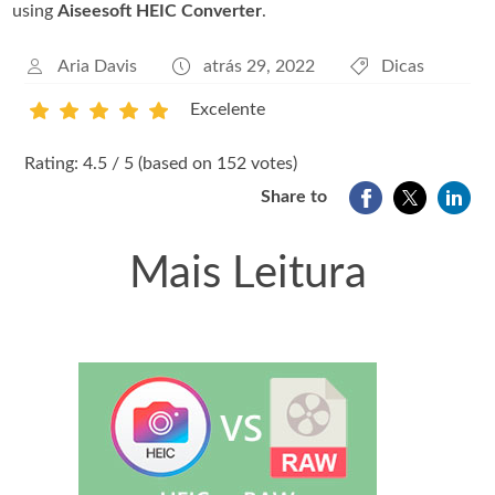
using
Aiseesoft HEIC Converter
.
Aria Davis
atrás 29, 2022
Dicas
Excelente
1
2
3
4
5
Rating: 4.5 / 5 (based on 152 votes)
Share to
Mais Leitura