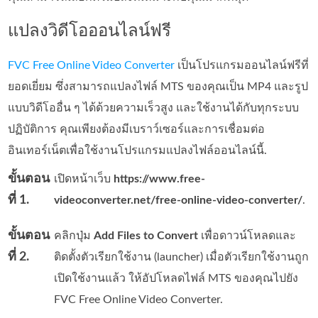
แปลงวิดีโอออนไลน์ฟรี
FVC Free Online Video Converter
เป็นโปรแกรมออนไลน์ฟรีที่
ยอดเยี่ยม ซึ่งสามารถแปลงไฟล์ MTS ของคุณเป็น MP4 และรูป
แบบวิดีโออื่น ๆ ได้ด้วยความเร็วสูง และใช้งานได้กับทุกระบบ
ปฏิบัติการ คุณเพียงต้องมีเบราว์เซอร์และการเชื่อมต่อ
อินเทอร์เน็ตเพื่อใช้งานโปรแกรมแปลงไฟล์ออนไลน์นี้.
ขั้นตอน
เปิดหน้าเว็บ
https://www.free-
ที่ 1.
videoconverter.net/free-online-video-converter/
.
ขั้นตอน
คลิกปุ่ม
Add Files to Convert
เพื่อดาวน์โหลดและ
ที่ 2.
ติดตั้งตัวเรียกใช้งาน (launcher) เมื่อตัวเรียกใช้งานถูก
เปิดใช้งานแล้ว ให้อัปโหลดไฟล์ MTS ของคุณไปยัง
FVC Free Online Video Converter.