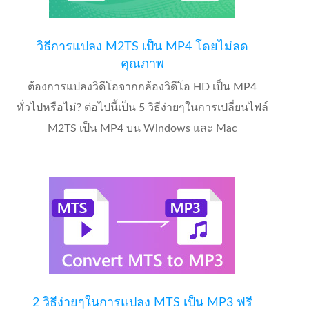
วิธีการแปลง M2TS เป็น MP4 โดยไม่ลด
คุณภาพ
ต้องการแปลงวิดีโอจากกล้องวิดีโอ HD เป็น MP4
ทั่วไปหรือไม่? ต่อไปนี้เป็น 5 วิธีง่ายๆในการเปลี่ยนไฟล์
M2TS เป็น MP4 บน Windows และ Mac
2 วิธีง่ายๆในการแปลง MTS เป็น MP3 ฟรี