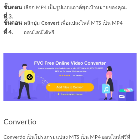
ขั้นตอน
เลือก MP4 เป็นรูปแบบเอาต์พุตเป้าหมายของคุณ.
ที่ 3.
ขั้นตอน
คลิกปุ่ม
Convert
เพื่อแปลงไฟล์ MTS เป็น MP4
ที่ 4.
ออนไลน์ได้ฟรี.
Convertio
Convertio เป็นโปรแกรมแปลง MTS เป็น MP4 ออนไลน์ฟรีที่