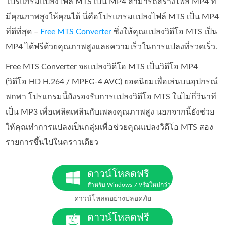
โปรแกรมแปลงไฟล์ MTS เป็น MP4 สามารถสร้างไฟล์ MP4 ที่
มีคุณภาพสูงให้คุณได้ นี่คือโปรแกรมแปลงไฟล์ MTS เป็น MP4
ที่ดีที่สุด –
Free MTS Converter
ซึ่งให้คุณแปลงวิดีโอ MTS เป็น
MP4 ได้ฟรีด้วยคุณภาพสูงและความเร็วในการแปลงที่รวดเร็ว.
Free MTS Converter จะแปลงวิดีโอ MTS เป็นวิดีโอ MP4
(วิดีโอ HD H.264 / MPEG-4 AVC) ยอดนิยมเพื่อเล่นบนอุปกรณ์
พกพา โปรแกรมนี้ยังรองรับการแปลงวิดีโอ MTS ในไม่กี่วินาที
เป็น MP3 เพื่อเพลิดเพลินกับเพลงคุณภาพสูง นอกจากนี้ยังช่วย
ให้คุณทำการแปลงเป็นกลุ่มเพื่อช่วยคุณแปลงวิดีโอ MTS สอง
รายการขึ้นไปในคราวเดียว
ดาวน์โหลดฟรี
สำหรับ Windows 7 หรือใหม่กว่า
ดาวน์โหลดอย่างปลอดภัย
ดาวน์โหลดฟรี