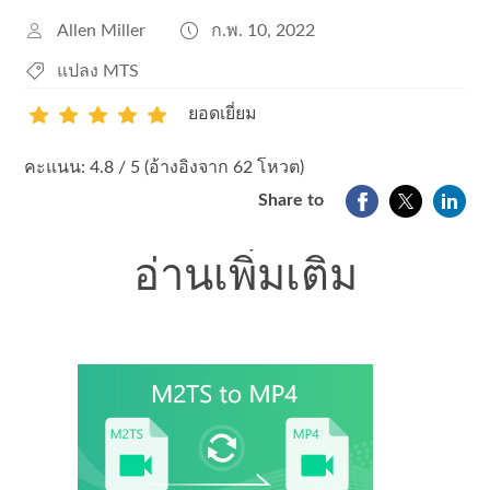
Allen Miller
ก.พ. 10, 2022
แปลง MTS
ยอดเยี่ยม
1
2
3
4
5
คะแนน: 4.8 / 5 (อ้างอิงจาก 62 โหวต)
Share to
อ่านเพิ่มเติม