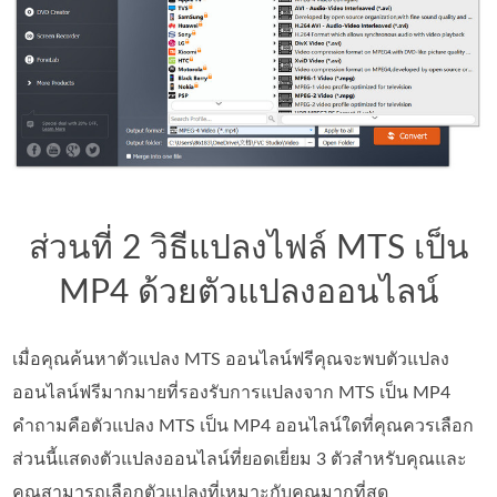
ส่วนที่ 2 วิธีแปลงไฟล์ MTS เป็น
MP4 ด้วยตัวแปลงออนไลน์
เมื่อคุณค้นหาตัวแปลง MTS ออนไลน์ฟรีคุณจะพบตัวแปลง
ออนไลน์ฟรีมากมายที่รองรับการแปลงจาก MTS เป็น MP4
คำถามคือตัวแปลง MTS เป็น MP4 ออนไลน์ใดที่คุณควรเลือก
ส่วนนี้แสดงตัวแปลงออนไลน์ที่ยอดเยี่ยม 3 ตัวสำหรับคุณและ
คุณสามารถเลือกตัวแปลงที่เหมาะกับคุณมากที่สุด