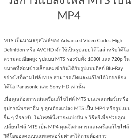
วิธีการแปลงไฟล์ MTS เป็น
MP4
MTS เป็นนามสกุลไฟล์ของ Advanced Video Codec High
Definition หรือ AVCHD มักใช้เป็นรูปแบบวิดีโอสำหรับวิดีโอ
ความละเอียดสูง รูปแบบ MTS รองรับทั้ง 1080i และ 720p ใน
ขนาดที่ค่อนข้างเล็กและเข้ากันได้กับรูปแบบดิสก์ Blu-Ray
อย่างไรก็ตามไฟล์ MTS สามารถเปิดและแก้ไขได้โดยกล้อง
วิดีโอ Panasonic และ Sony HD เท่านั้น
เมื่อคุณต้องการเล่นหรือแก้ไขไฟล์ MTS บนแพลตฟอร์มหรือ
อุปกรณ์พกพาอื่น ๆ คุณต้องแปลง MTS เป็น MP4 หรือรูปแบบ
อื่น ๆ ที่รองรับ ในโพสต์นี้เราจะแบ่งปัน 6 วิธีฟรีเพื่อช่วยคุณ
เปลี่ยนไฟล์ MTS เป็น MP4 คุณจึงสามารถเล่นหรือแก้ไขไฟล์
วิดีโอของคุณบนแพลตฟอร์มต่างๆได้ตามต้องการ