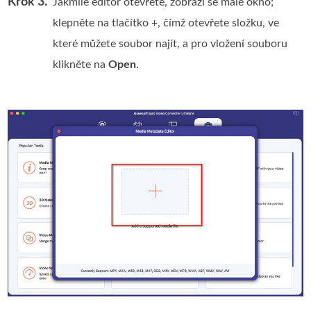
Krok 3.
Jakmile editor otevřete, zobrazí se malé okno;
klepněte na tlačítko +, čímž otevřete složku, ve
které můžete soubor najít, a pro vložení souboru
klikněte na
Open
.