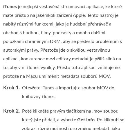
iTunes
je nejlepší vestavěná streamovací aplikace, ke které
máte přístup na jakémkoli zařízení Apple. Tento nástroj je
nabitý různými funkcemi, jako je hudební přehrávač a
obchod s hudbou, filmy, podcasty a mnoha dalšími
položkami chráněnými DRM, aby se předešlo problémům s
autorskými právy. Přestože jde o skvělou vestavěnou
aplikaci, konkurence mezi editory metadat je příliš silná na
to, aby v ní iTunes vynikly. Přesto tuto aplikaci zmiňujeme,
protože na Macu umí měnit metadata souborů MOV.
Krok 1.
Otevřete iTunes a importujte soubor MOV do
knihovny iTunes.
Krok 2.
Poté klikněte pravým tlačítkem na .mov soubor,
který jste přidali, a vyberte
Get Info
. Po kliknutí se
zobrazí různé možnosti pro změnu metadat, jako