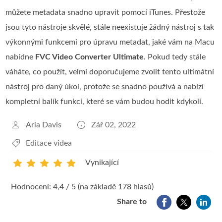
můžete metadata snadno upravit pomocí iTunes. Přestože
jsou tyto nástroje skvělé, stále neexistuje žádný nástroj s tak
výkonnými funkcemi pro úpravu metadat, jaké vám na Macu
nabídne
FVC Video Converter Ultimate
. Pokud tedy stále
váháte, co použít, velmi doporučujeme zvolit tento ultimátní
nástroj pro daný úkol, protože se snadno používá a nabízí
kompletní balík funkcí, které se vám budou hodit kdykoli.
Aria Davis
Zář 02, 2022
Editace videa
Vynikající
1
2
3
4
5
Hodnocení: 4,4 / 5 (na základě 178 hlasů)
Share to