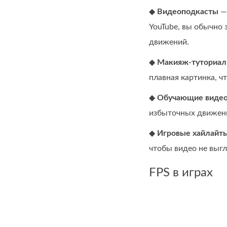
◆
Видеоподкасты
— 
YouTube, вы обычно 
движений.
◆
Макияж‑туториа
плавная картинка, 
◆
Обучающие виде
избыточных движен
◆
Игровые хайлайт
чтобы видео не выг
FPS в играх