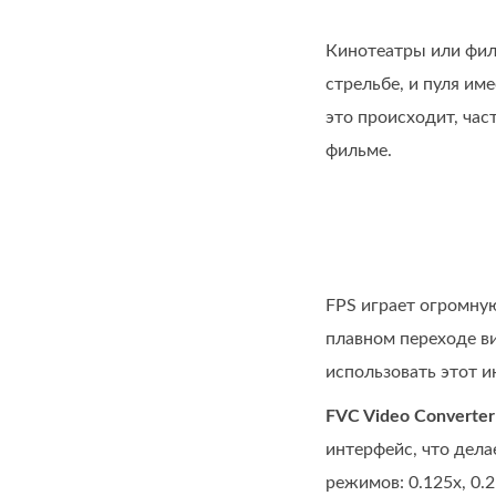
Кинотеатры или филь
стрельбе, и пуля им
это происходит, час
фильме.
FPS играет огромную
плавном переходе ви
использовать этот 
FVC Video Converter
интерфейс, что дела
режимов: 0.125x, 0.2