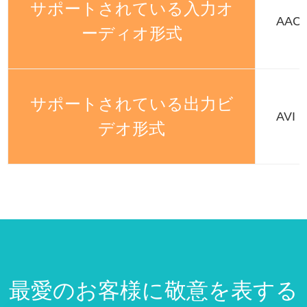
サポートされている入力オ
AAC
ーディオ形式
サポートされている出力ビ
AVI
デオ形式
最愛のお客様に敬意を表する