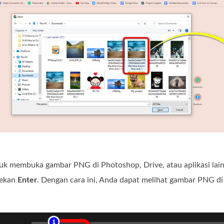
ntuk membuka gambar PNG di Photoshop, Drive, atau aplikasi la
tekan
Enter
. Dengan cara ini, Anda dapat melihat gambar PNG di 