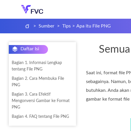
>
Sumber
>
Tips
>
Apa itu File PNG
Semua 
Daftar Isi
Bagian 1. Informasi Lengkap
tentang File PNG
Saat ini, format file 
Bagian 2. Cara Membuka File
sebagainya. Namun, b
PNG
butuhkan. Anda akan
Bagian 3. Cara Efektif
gambar ke format fil
Mengonversi Gambar ke Format
PNG
Bagian 4. FAQ tentang File PNG