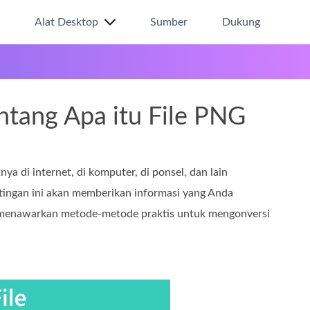
Alat Desktop
Sumber
Dukung
ntang Apa itu File PNG
ya di internet, di komputer, di ponsel, dan lain
ingan ini akan memberikan informasi yang Anda
kan menawarkan metode-metode praktis untuk mengonversi