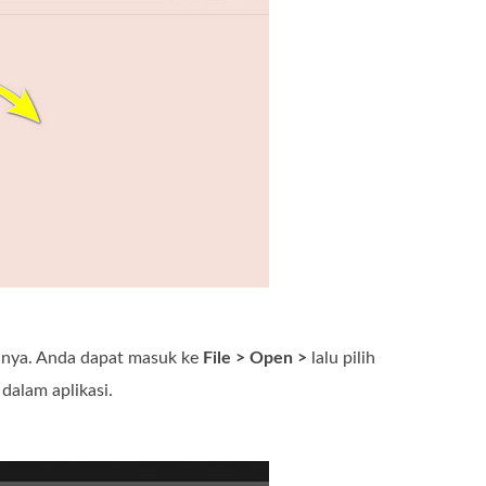
innya. Anda dapat masuk ke
File > Open >
lalu pilih
dalam aplikasi.