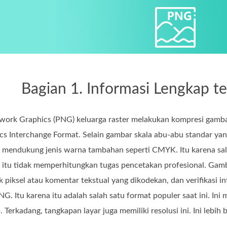
Bagian 1. Informasi Lengkap t
work Graphics (PNG) keluarga raster melakukan kompresi gambar 
cs Interchange Format. Selain gambar skala abu-abu standar ya
k mendukung jenis warna tambahan seperti CMYK. Itu karena sa
a, itu tidak memperhitungkan tugas pencetakan profesional. Gam
uk piksel atau komentar tekstual yang dikodekan, dan verifikasi
 Itu karena itu adalah salah satu format populer saat ini. In
. Terkadang, tangkapan layar juga memiliki resolusi ini. Ini lebi