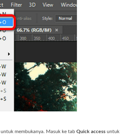
r untuk membukanya. Masuk ke tab
Quick access
untuk