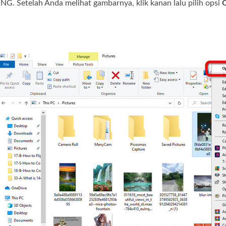
. Setelah Anda melihat gambarnya, klik kanan lalu pilih opsi