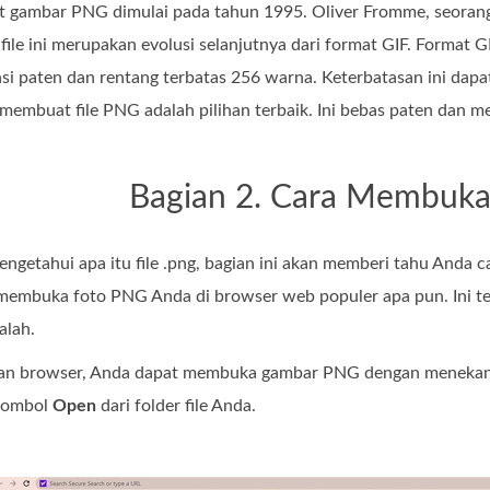
mat gambar PNG dimulai pada tahun 1995. Oliver Fromme, seoran
ile ini merupakan evolusi selanjutnya dari format GIF. Format G
ensi paten dan rentang terbatas 256 warna. Keterbatasan ini d
membuat file PNG adalah pilihan terbaik. Ini bebas paten dan mem
Bagian 2. Cara Membuka
getahui apa itu file .png, bagian ini akan memberi tahu Anda 
membuka foto PNG Anda di browser web populer apa pun. Ini ter
alah.
kan browser, Anda dapat membuka gambar PNG dengan meneka
 tombol
Open
dari folder file Anda.